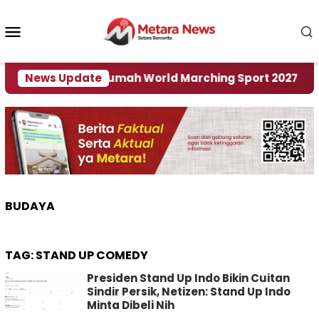
Loncat
ke
Menu
konten
Mobile
r Jadi Tuan Rumah World Marching Sport 2027
News Update
BUDAYA
TAG:
STAND UP COMEDY
Presiden Stand Up Indo Bikin Cuitan
Sindir Persik, Netizen: Stand Up Indo
Minta Dibeli Nih