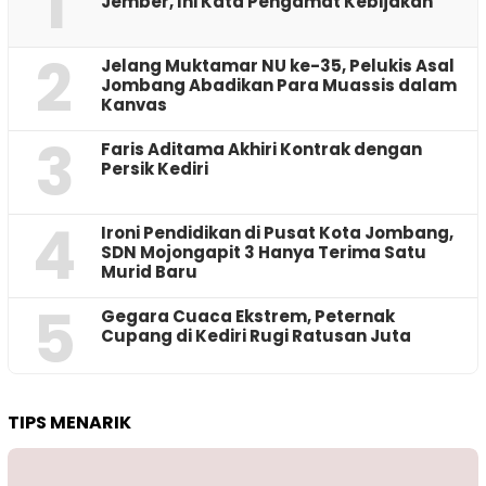
1
Jember, Ini Kata Pengamat Kebijakan ‎
2
Jelang Muktamar NU ke-35, Pelukis Asal
Jombang Abadikan Para Muassis dalam
Kanvas
3
Faris Aditama Akhiri Kontrak dengan
Persik Kediri
4
Ironi Pendidikan di Pusat Kota Jombang,
SDN Mojongapit 3 Hanya Terima Satu
Murid Baru
5
‎Gegara Cuaca Ekstrem, Peternak
Cupang di Kediri Rugi Ratusan Juta
TIPS MENARIK