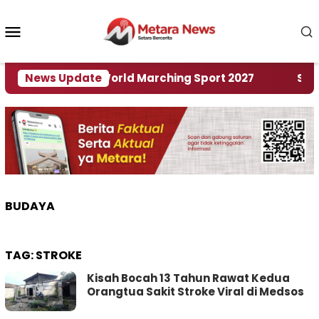
Loncat
ke
Menu
konten
Mobile
 Tuan Rumah World Marching Sport 2027
News Update
‎Soal R
BUDAYA
TAG:
STROKE
Kisah Bocah 13 Tahun Rawat Kedua
Orangtua Sakit Stroke Viral di Medsos