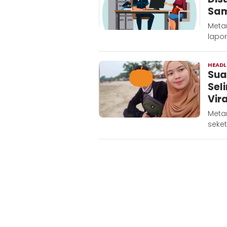
Sam
Metar
lapor
HEADL
Sua
Sel
Vira
Metar
seke