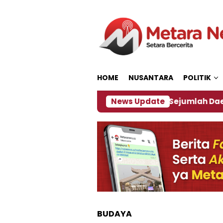
Loncat
ke
konten
HOME
NUSANTARA
POLITIK
jakan ‎
Dampak El Nino, Sejumlah Daerah di Jemb
News Update
BUDAYA