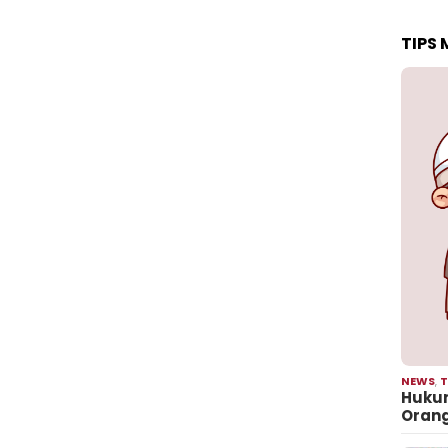
TIPS
NEWS
,
T
Hukum
Oran