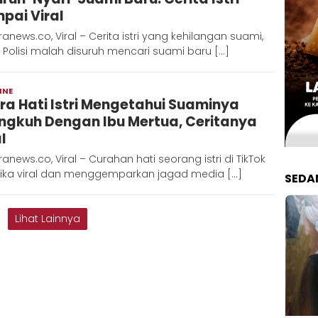
pai Viral
anews.co, Viral – Cerita istri yang kehilangan suami,
 Polisi malah disuruh mencari suami baru […]
INE
Redaksi
ra Hati Istri Mengetahui Suaminya
Metara
ingkuh Dengan Ibu Mertua, Ceritanya
l
anews.co, Viral – Curahan hati seorang istri di TikTok
tika viral dan menggemparkan jagad media […]
SEDA
Lihat Lainnya