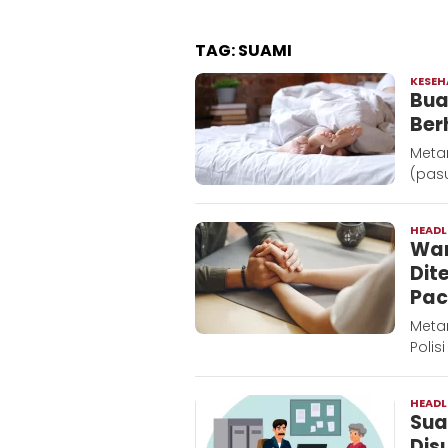
TAG:
SUAMI
KESE
Bua
Ber
Meta
(pasu
HEADL
Wan
Dit
Pac
Metar
Polis
HEADL
Sua
Disu