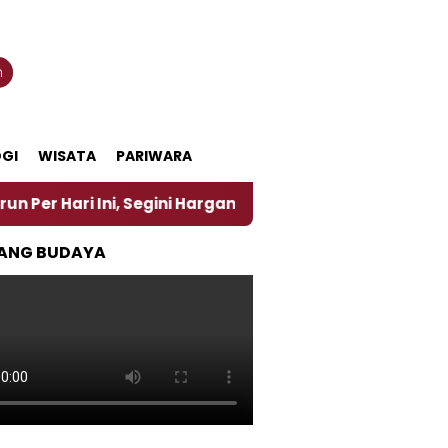
n
GI
WISATA
PARIWARA
 Ini, Segini Harganya
‎Nasirun Maestro Lukis Pem
ANG BUDAYA