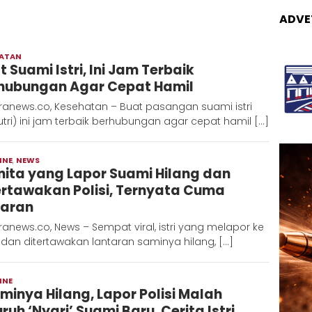
ADVE
HATAN
Redaksi
t Suami Istri, Ini Jam Terbaik
Metara
hubungan Agar Cepat Hamil
ranews.co, Kesehatan – Buat pasangan suami istri
tri) ini jam terbaik berhubungan agar cepat hamil […]
INE
,
NEWS
Redaksi
ita yang Lapor Suami Hilang dan
Metara
ertawakan Polisi, Ternyata Cuma
aran
anews.co, News – Sempat viral, istri yang melapor ke
i dan ditertawakan lantaran saminya hilang, […]
INE
Redaksi
minya Hilang, Lapor Polisi Malah
Metara
ruh ‘Nyari’ Suami Baru. Cerita Istri