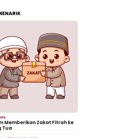
 MENARIK
IPS
 Memberikan Zakat Fitrah ke
g Tua