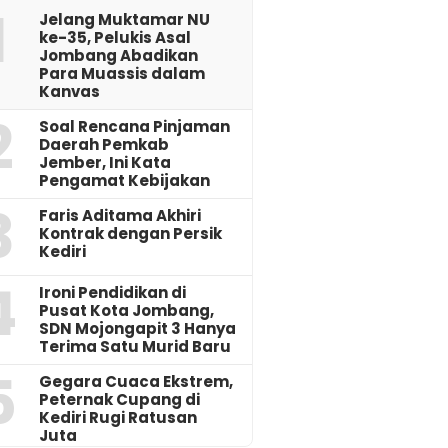
1
Jelang Muktamar NU
ke-35, Pelukis Asal
Jombang Abadikan
Para Muassis dalam
Kanvas
2
‎Soal Rencana Pinjaman
Daerah Pemkab
Jember, Ini Kata
Pengamat Kebijakan ‎
3
Faris Aditama Akhiri
Kontrak dengan Persik
Kediri
4
Ironi Pendidikan di
Pusat Kota Jombang,
SDN Mojongapit 3 Hanya
Terima Satu Murid Baru
5
‎Gegara Cuaca Ekstrem,
Peternak Cupang di
Kediri Rugi Ratusan
Juta