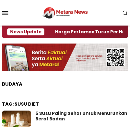
Loncat
ke
Menu
konten
Mobile
i Krisi Air
News Update
Harga Pertamax Turun Per Hari Ini, S
BUDAYA
TAG:
SUSU DIET
5 Susu Paling Sehat untuk Menurunkan
Berat Badan