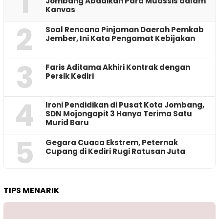
1
Jombang Abadikan Para Muassis dalam
Kanvas
2
‎Soal Rencana Pinjaman Daerah Pemkab
Jember, Ini Kata Pengamat Kebijakan ‎
3
Faris Aditama Akhiri Kontrak dengan
Persik Kediri
4
Ironi Pendidikan di Pusat Kota Jombang,
SDN Mojongapit 3 Hanya Terima Satu
Murid Baru
5
‎Gegara Cuaca Ekstrem, Peternak
Cupang di Kediri Rugi Ratusan Juta
TIPS MENARIK