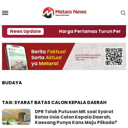
Loncat
ke
Menu
konten
Mobile
lami Krisi Air
News Update
Harga Pertamax Turun Per Hari Ini
BUDAYA
TAG:
SYARAT BATAS CALON KEPALA DAERAH
DPR Tolak Putusan MK soal Syarat
Batas Usia Calon Kepala Daerah,
Kaesang Punya Kans Maju Pilkada?