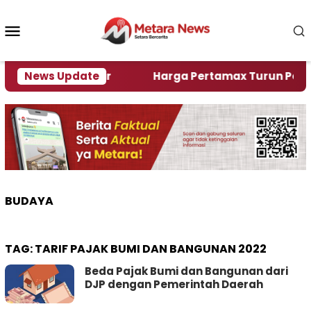
Loncat
ke
Menu
konten
Mobile
Alami Krisi Air
News Update
Harga Pertamax Turun Per Hari I
BUDAYA
TAG:
TARIF PAJAK BUMI DAN BANGUNAN 2022
Beda Pajak Bumi dan Bangunan dari
DJP dengan Pemerintah Daerah