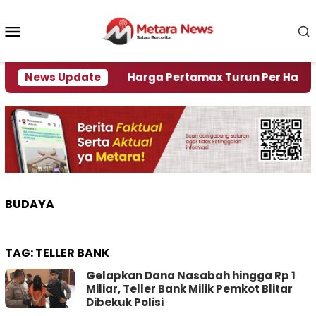
Loncat
ke
Menu
konten
Mobile
 Krisi Air
News Update
Harga Pertamax Turun Per Hari Ini, Se
BUDAYA
TAG:
TELLER BANK
Gelapkan Dana Nasabah hingga Rp 1
Miliar, Teller Bank Milik Pemkot Blitar
Dibekuk Polisi