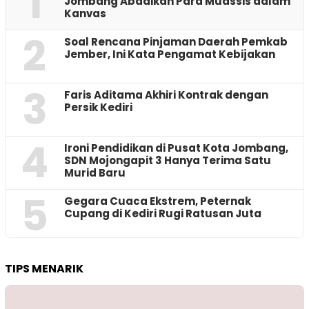
1
Jombang Abadikan Para Muassis dalam
Kanvas
2
‎Soal Rencana Pinjaman Daerah Pemkab
Jember, Ini Kata Pengamat Kebijakan ‎
3
Faris Aditama Akhiri Kontrak dengan
Persik Kediri
4
Ironi Pendidikan di Pusat Kota Jombang,
SDN Mojongapit 3 Hanya Terima Satu
Murid Baru
5
‎Gegara Cuaca Ekstrem, Peternak
Cupang di Kediri Rugi Ratusan Juta
TIPS MENARIK