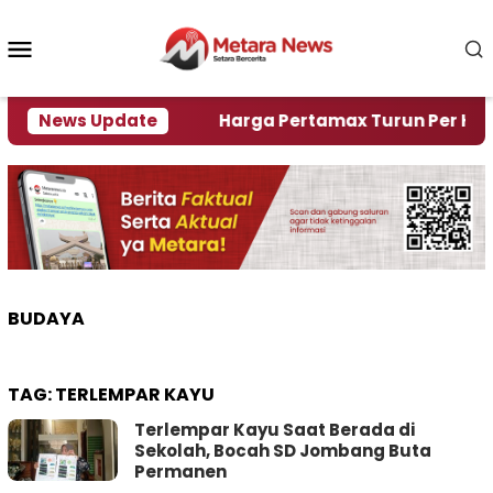
Loncat
ke
Menu
konten
Mobile
i Krisi Air
News Update
Harga Pertamax Turun Per Hari Ini, S
BUDAYA
TAG:
TERLEMPAR KAYU
Terlempar Kayu Saat Berada di
Sekolah, Bocah SD Jombang Buta
Permanen