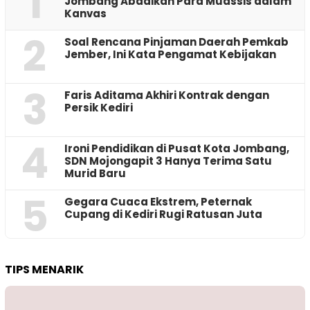
1
Jombang Abadikan Para Muassis dalam
Kanvas
2
‎Soal Rencana Pinjaman Daerah Pemkab
Jember, Ini Kata Pengamat Kebijakan ‎
3
Faris Aditama Akhiri Kontrak dengan
Persik Kediri
4
Ironi Pendidikan di Pusat Kota Jombang,
SDN Mojongapit 3 Hanya Terima Satu
Murid Baru
5
‎Gegara Cuaca Ekstrem, Peternak
Cupang di Kediri Rugi Ratusan Juta
TIPS MENARIK