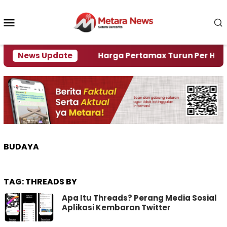
Loncat
ke
Menu
konten
Mobile
i Krisi Air
News Update
Harga Pertamax Turun Per Hari Ini, S
BUDAYA
TAG:
THREADS BY
Apa Itu Threads? Perang Media Sosial
Aplikasi Kembaran Twitter