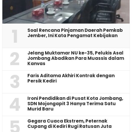
1
‎Soal Rencana Pinjaman Daerah Pemkab
Jember, Ini Kata Pengamat Kebijakan ‎
2
Jelang Muktamar NU ke-35, Pelukis Asal
Jombang Abadikan Para Muassis dalam
Kanvas
3
Faris Aditama Akhiri Kontrak dengan
Persik Kediri
4
Ironi Pendidikan di Pusat Kota Jombang,
SDN Mojongapit 3 Hanya Terima Satu
Murid Baru
5
‎Gegara Cuaca Ekstrem, Peternak
Cupang di Kediri Rugi Ratusan Juta