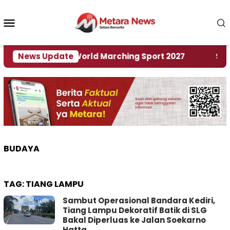
Loncat
ke
Menu
konten
Mobile
 Tuan Rumah World Marching Sport 2027
News Update
‎Soal R
BUDAYA
TAG:
TIANG LAMPU
Sambut Operasional Bandara Kediri,
Tiang Lampu Dekoratif Batik di SLG
Bakal Diperluas ke Jalan Soekarno
Hatta