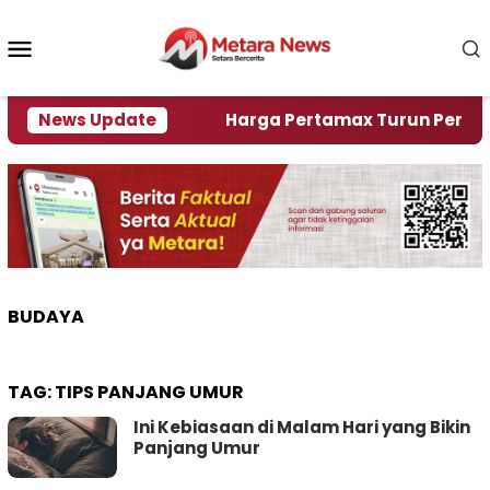
Loncat
ke
Menu
konten
Mobile
ami Krisi Air
News Update
Harga Pertamax Turun Per Hari Ini,
BUDAYA
TAG:
TIPS PANJANG UMUR
Ini Kebiasaan di Malam Hari yang Bikin
Panjang Umur