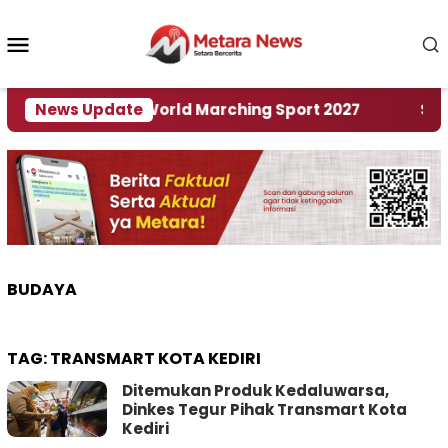
Loncat
ke
Menu
konten
Mobile
 Tuan Rumah World Marching Sport 2027
News Update
‎Soal R
BUDAYA
TAG:
TRANSMART KOTA KEDIRI
Ditemukan Produk Kedaluwarsa,
Dinkes Tegur Pihak Transmart Kota
Kediri