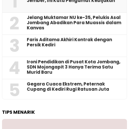
1
Jember, Ini Kata Pengamat Kebijakan ‎
2
Jelang Muktamar NU ke-35, Pelukis Asal
Jombang Abadikan Para Muassis dalam
Kanvas
3
Faris Aditama Akhiri Kontrak dengan
Persik Kediri
4
Ironi Pendidikan di Pusat Kota Jombang,
SDN Mojongapit 3 Hanya Terima Satu
Murid Baru
5
‎Gegara Cuaca Ekstrem, Peternak
Cupang di Kediri Rugi Ratusan Juta
TIPS MENARIK