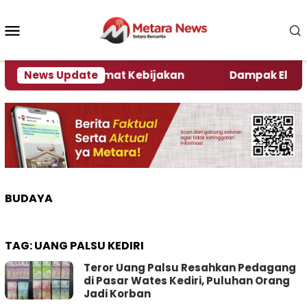
Loncat
ke
Menu
konten
Mobile
ni Kata Pengamat Kebijakan ‎
News Update
Dampak El Nino, Se
BUDAYA
TAG:
UANG PALSU KEDIRI
Teror Uang Palsu Resahkan Pedagang
di Pasar Wates Kediri, Puluhan Orang
Jadi Korban