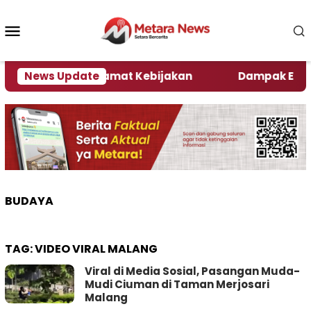
Loncat
ke
Menu
konten
Mobile
ni Kata Pengamat Kebijakan ‎
News Update
Dampak El Nino, S
BUDAYA
TAG:
VIDEO VIRAL MALANG
Viral di Media Sosial, Pasangan Muda-
Mudi Ciuman di Taman Merjosari
Malang