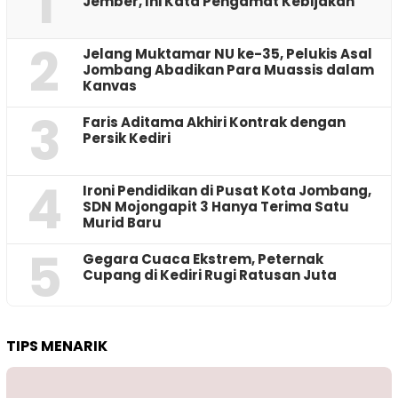
1
Jember, Ini Kata Pengamat Kebijakan ‎
2
Jelang Muktamar NU ke-35, Pelukis Asal
Jombang Abadikan Para Muassis dalam
Kanvas
3
Faris Aditama Akhiri Kontrak dengan
Persik Kediri
4
Ironi Pendidikan di Pusat Kota Jombang,
SDN Mojongapit 3 Hanya Terima Satu
Murid Baru
5
‎Gegara Cuaca Ekstrem, Peternak
Cupang di Kediri Rugi Ratusan Juta
TIPS MENARIK