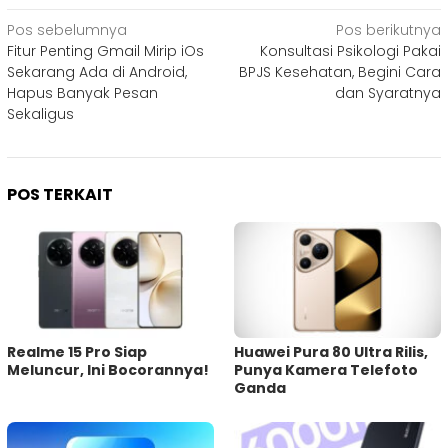
Navigasi
Pos sebelumnya
Pos berikutnya
Fitur Penting Gmail Mirip iOs
Konsultasi Psikologi Pakai
pos
Sekarang Ada di Android,
BPJS Kesehatan, Begini Cara
Hapus Banyak Pesan
dan Syaratnya
Sekaligus
POS TERKAIT
Realme 15 Pro Siap
Huawei Pura 80 Ultra Rilis,
Meluncur, Ini Bocorannya!
Punya Kamera Telefoto
Ganda