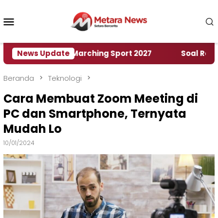
Loncat
ke
Menu
konten
Mobile
ah World Marching Sport 2027
News Update
‎Soal Rencana Pi
Beranda
Teknologi
Cara Membuat Zoom Meeting di
PC dan Smartphone, Ternyata
Mudah Lo
10/01/2024