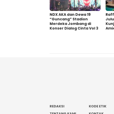
NDX AKA dan Dewa 19
Raf
“Guncang” Stadion
Julu
Merdeka Jombang di
Kunj
Konser Dialog Cinta Vol 3
Amie
REDAKSI
KODE ETIK
TENTANG KAMI
KONTAK