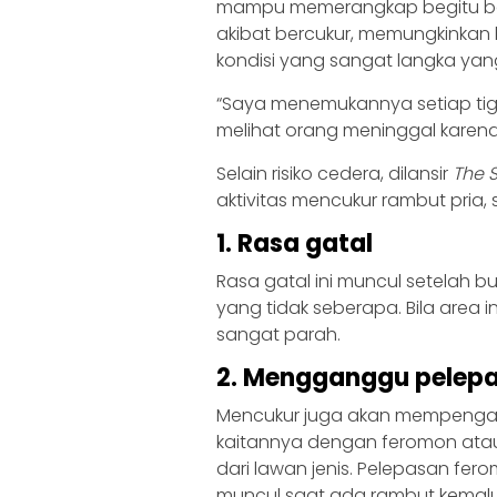
mampu memerangkap begitu bany
akibat bercukur, memungkinkan b
kondisi yang sangat langka yang
“Saya menemukannya setiap tiga
melihat orang meninggal karena in
Selain risiko cedera, dilansir
The 
aktivitas mencukur rambut pria, 
1. Rasa gatal
Rasa gatal ini muncul setelah 
yang tidak seberapa. Bila area i
sangat parah.
2. Mengganggu pelep
Mencukur juga akan mempengar
kaitannya dengan feromon atau
dari lawan jenis. Pelepasan fer
muncul saat ada rambut kemal