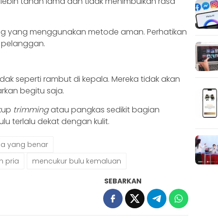
lebih tahan lama dan tidak menimbulkan rasa
ading yang menggunakan metode aman. Perhatikan
a pelanggan.
ak seperti rambut di kepala. Mereka tidak akan
arkan begitu saja.
ukup
trimming
atau pangkas sedikit bagian
 terlalu dekat dengan kulit.
ia yang benar
 pria
mencukur bulu kemaluan
SEBARKAN