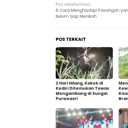
Navigasi
Pos sebelumnya
6 Cara Menghadapi Pasangan ya
pos
Belum Siap Menikah
POS TERKAIT
2 Hari Hilang, Kakek di
Men
Kediri Ditemukan Tewas
Kew
Mengambang di Sungai
Kisa
Purwoasri
Bra