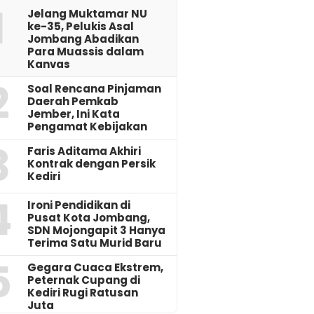
1
Jelang Muktamar NU
ke-35, Pelukis Asal
Jombang Abadikan
Para Muassis dalam
Kanvas
2
‎Soal Rencana Pinjaman
Daerah Pemkab
Jember, Ini Kata
Pengamat Kebijakan ‎
3
Faris Aditama Akhiri
Kontrak dengan Persik
Kediri
4
Ironi Pendidikan di
Pusat Kota Jombang,
SDN Mojongapit 3 Hanya
Terima Satu Murid Baru
5
‎Gegara Cuaca Ekstrem,
Peternak Cupang di
Kediri Rugi Ratusan
Juta