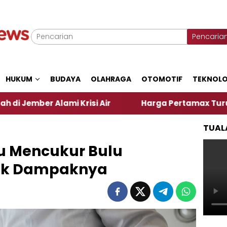
Pencaria
HUKUM
BUDAYA
OLAHRAGA
OTOMOTIF
TEKNOLO
ami Krisi Air
Harga Pertamax Turun Per Hari Ini
TUAL
lu Mencukur Bulu
ak Dampaknya