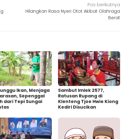
Pos berikutnya
ng
Hilangkan Rasa Nyeri Otot Akibat Olahraga
Berat
unggu Ikan, Menjaga
Sambut Imlek 2577,
arasan, Sepenggal
Ratusan Rupang di
h dari Tepi Sungai
Klenteng Tjoe Hwie Kiong
ntas
Kediri Disucikan