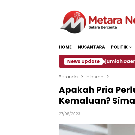
Loncat
ke
konten
HOME
NUSANTARA
POLITIK
n ‎
Dampak El Nino, Sejumlah Daerah di Jember Al
News Update
Beranda
Hiburan
Apakah Pria Per
Kemaluan? Sim
27/08/2023