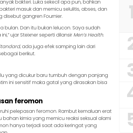
ak bakteri. Luka sekecil apa pun, bahkan
akteri masuk dan memicu selulitis, abses, dan
 disebut gangren Fournier.
 bulan. Dan itu bukan lelucon. Saya sudah
i,” ujar Steixner seperti dilansir
Men’s Health
.
Standard
, ada juga efek samping lain dari
sebagai berikut.
bulu yang dicukur baru tumbuh dengan panjang
ntim ini sensitif maka gatal yang dirasakan bisa
asan feromon
uhi pelepasan feromon. Rambut kemaluan erat
 bahan kimia yang memicu reaksi seksual alami
omon hanya terjadi saat ada keringat yang
uan.