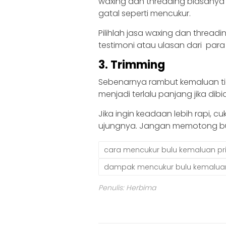
waxing dan threading biasanya 
gatal seperti mencukur.
Pilihlah jasa waxing dan thre
testimoni atau ulasan dari par
3. Trimming
Sebenarnya rambut kemaluan tid
menjadi terlalu panjang jika dibi
Jika ingin keadaan lebih rapi, c
ujungnya. Jangan memotong bulu
cara mencukur bulu kemaluan pr
dampak mencukur bulu kemaluan
Penulis: Herbima