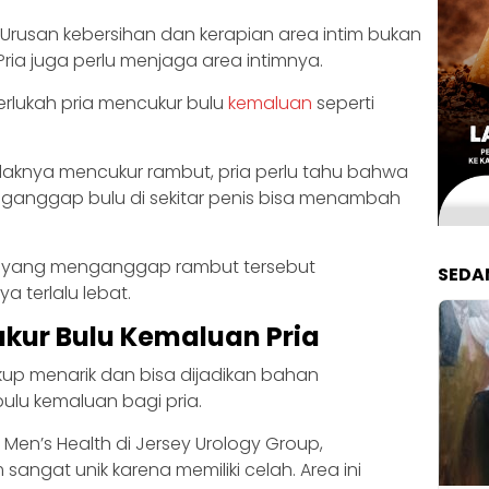
Urusan kebersihan dan kerapian area intim bukan
ria juga perlu menjaga area intimnya.
rlukah pria mencukur bulu
kemaluan
seperti
idaknya mencukur rambut, pria perlu tahu bahwa
ganggap bulu di sekitar penis bisa menambah
ta yang menganggap rambut tersebut
SEDA
a terlalu lebat.
kur Bulu Kemaluan Pria
up menarik dan bisa dijadikan bahan
lu kemaluan bagi pria.
 of Men’s Health di Jersey Urology Group,
sangat unik karena memiliki celah. Area ini