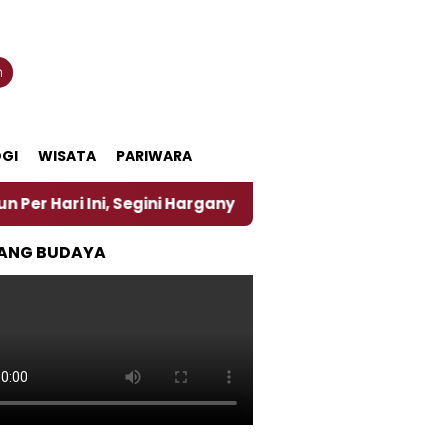
n
GI
WISATA
PARIWARA
, Segini Harganya
‎Nasirun Maestro Lukis Pemadu T
ANG BUDAYA