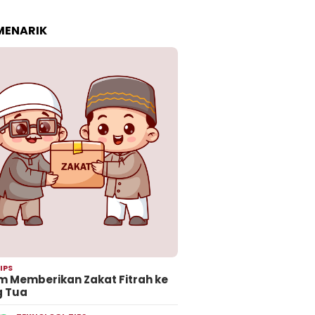
 MENARIK
IPS
 Memberikan Zakat Fitrah ke
g Tua