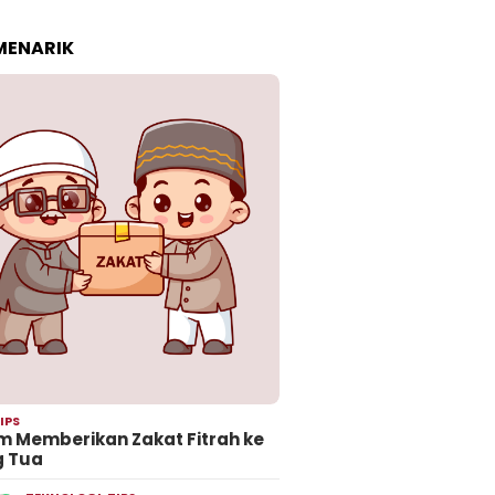
 MENARIK
IPS
 Memberikan Zakat Fitrah ke
g Tua