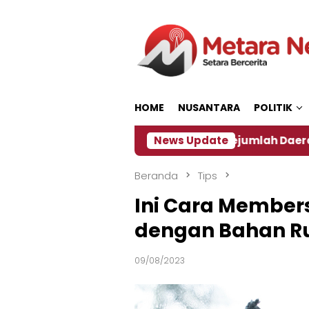
Loncat
ke
konten
HOME
NUSANTARA
POLITIK
 ‎
Dampak El Nino, Sejumlah Daerah di Jember Ala
News Update
Beranda
Tips
Ini Cara Member
dengan Bahan 
09/08/2023