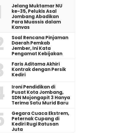
1
Jelang Muktamar NU
ke-35, Pelukis Asal
Jombang Abadikan
Para Muassis dalam
Kanvas
2
‎Soal Rencana Pinjaman
Daerah Pemkab
Jember, Ini Kata
Pengamat Kebijakan ‎
3
Faris Aditama Akhiri
Kontrak dengan Persik
Kediri
4
Ironi Pendidikan di
Pusat Kota Jombang,
SDN Mojongapit 3 Hanya
Terima Satu Murid Baru
5
‎Gegara Cuaca Ekstrem,
Peternak Cupang di
Kediri Rugi Ratusan
Juta