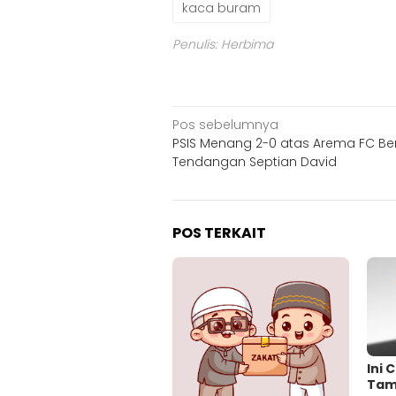
kaca buram
Penulis: Herbima
Navigasi
Pos sebelumnya
PSIS Menang 2-0 atas Arema FC Be
pos
Tendangan Septian David
POS TERKAIT
Ini 
Tam