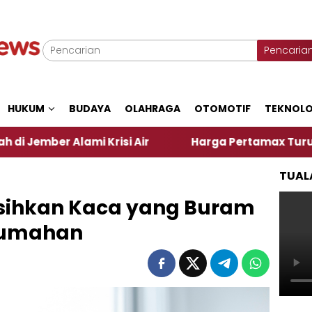
Pencaria
HUKUM
BUDAYA
OLAHRAGA
OTOMOTIF
TEKNOLO
mi Krisi Air
Harga Pertamax Turun Per Hari Ini, 
TUAL
sihkan Kaca yang Buram
Rumahan