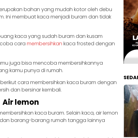
merupakan bahan yang mudah kotor oleh debu
m. Ini membuat kaca menjadi buram dan tidak
uang kaca yang sudah buram dan kusam
ncoba cara
membersihkan
kaca frosted dengan
 kamu juga bisa mencoba membersihkannya
ang kamu punya di rumah.
SEDA
, berikut cara membersihkan kaca buram dengan
ih dan bersinar kembali.
Air lemon
membersihkan kaca buram. Selain kaca, air lemon
n dan barang-barang rumah tangga lainnya