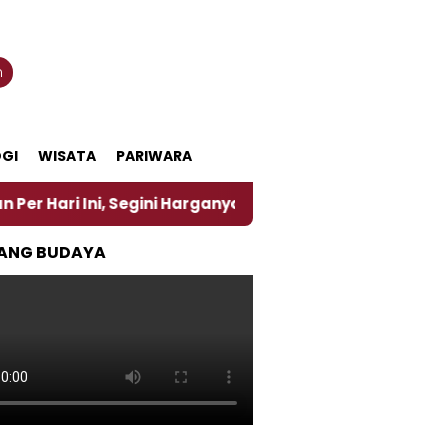
n
GI
WISATA
PARIWARA
Segini Harganya
‎Nasirun Maestro Lukis Pemadu Tr
ANG BUDAYA