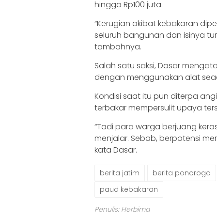
hingga Rp100 juta.
“Kerugian akibat kebakaran dipe
seluruh bangunan dan isinya tur
tambahnya.
Salah satu saksi, Dasar meng
dengan menggunakan alat sead
Kondisi saat itu pun diterpa 
terbakar mempersulit upaya ter
“Tadi para warga berjuang ker
menjalar. Sebab, berpotensi me
kata Dasar.
berita jatim
berita ponorogo
paud kebakaran
Penulis: Herbima