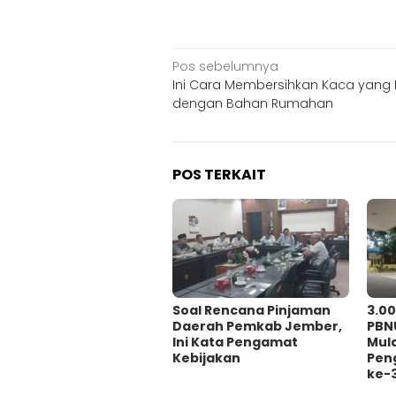
Navigasi
Pos sebelumnya
Ini Cara Membersihkan Kaca yang
pos
dengan Bahan Rumahan
POS TERKAIT
‎Soal Rencana Pinjaman
3.0
Daerah Pemkab Jember,
PBN
Ini Kata Pengamat
Mul
Kebijakan ‎
Pen
ke-