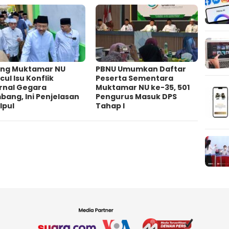
ang Muktamar NU
PBNU Umumkan Daftar
ul Isu Konflik
Peserta Sementara
ernal Gegara
Muktamar NU ke-35, 501
ang, Ini Penjelasan
Pengurus Masuk DPS
Ipul
Tahap I