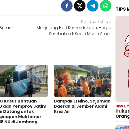
TIPS
Pos berikutnya
 Buram
Menjelang Hari Kemerdekaan, Harga
Sembako di Kediri Masih Stabil
00 Kasur Bantuan
Dampak El Nino, Sejumlah
U dan Pemprov Jatim
Daerah di Jember Alami
NEWS
,
T
Hukum
ai Datang untuk
Krisi Air
Oran
ginapan Muktamar
35 NU di Jombang