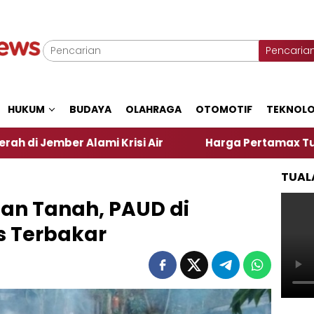
Pencaria
HUKUM
BUDAYA
OLAHRAGA
OTOMOTIF
TEKNOLO
 Alami Krisi Air
Harga Pertamax Turun Per Hari I
TUAL
gan Tanah, PAUD di
s Terbakar