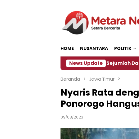
Loncat
ke
konten
HOME
NUSANTARA
POLITIK
akan ‎
Dampak El Nino, Sejumlah Daerah di Jember
News Update
Beranda
Jawa Timur
Nyaris Rata den
Ponorogo Hangu
09/08/2023