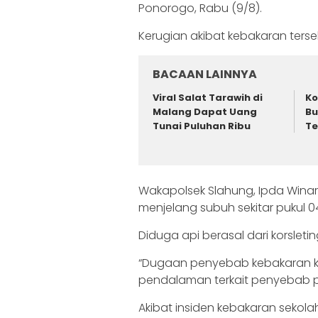
Ponorogo, Rabu (9/8).
Kerugian akibat kebakaran terse
BACAAN LAINNYA
Viral Salat Tarawih di
Ko
Malang Dapat Uang
Bu
Tunai Puluhan Ribu
Te
Wakapolsek Slahung, Ipda Winar
menjelang subuh sekitar pukul 04
Diduga api berasal dari korsleting 
“Dugaan penyebab kebakaran kors
pendalaman terkait penyebab pas
Akibat insiden kebakaran sekola