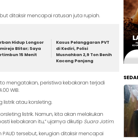
but ditaksir mencapai ratusan juta rupiah.
rban Hidup Longsor
Kasus Pelanggaran PVT
mirejo Blitar; Saya
di Kediri, Polisi
rtimbun 15 Menit
Musnahkan 2,9 Ton Benih
Kacang Panjang
SEDA
to mengatakan, peristiwa kebakaran terjadi
.00 WIB.
listrik atau korsleting.
leting listrik. Namun, kita akan melakukan
ti kebakaran itu,” ujarnya dikutip
Suara Jatim
.
h PAUD tersebut, kerugian ditaksir mencapai