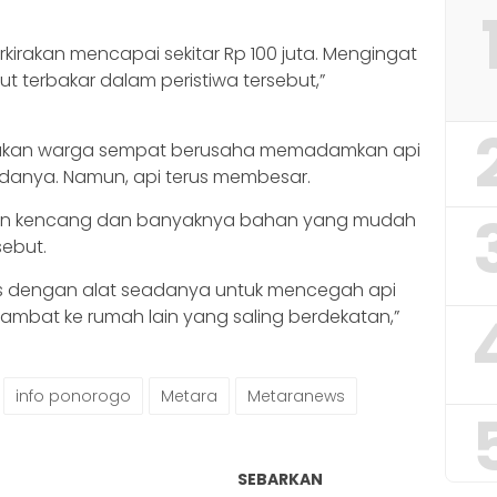
rkirakan mencapai sekitar Rp 100 juta. Mengingat
ut terbakar dalam peristiwa tersebut,”
atakan warga sempat berusaha memadamkan api
anya. Namun, api terus membesar.
angin kencang dan banyaknya bahan yang mudah
sebut.
as dengan alat seadanya untuk mencegah api
rambat ke rumah lain yang saling berdekatan,”
info ponorogo
Metara
Metaranews
SEBARKAN