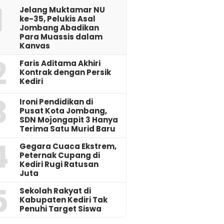
1
Jelang Muktamar NU
ke-35, Pelukis Asal
Jombang Abadikan
Para Muassis dalam
Kanvas
2
Faris Aditama Akhiri
Kontrak dengan Persik
Kediri
3
Ironi Pendidikan di
Pusat Kota Jombang,
SDN Mojongapit 3 Hanya
Terima Satu Murid Baru
4
‎Gegara Cuaca Ekstrem,
Peternak Cupang di
Kediri Rugi Ratusan
Juta
5
Sekolah Rakyat di
Kabupaten Kediri Tak
Penuhi Target Siswa