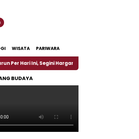
n
GI
WISATA
PARIWARA
ni, Segini Harganya
‎Nasirun Maestro Lukis Pemad
ANG BUDAYA