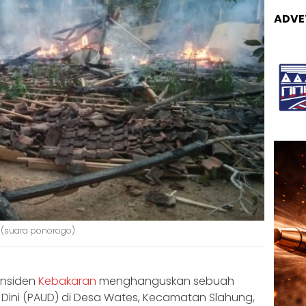
ADVE
 (suara ponorogo)
Insiden
Kebakaran
menghanguskan sebuah
Dini (PAUD) di Desa Wates, Kecamatan Slahung,