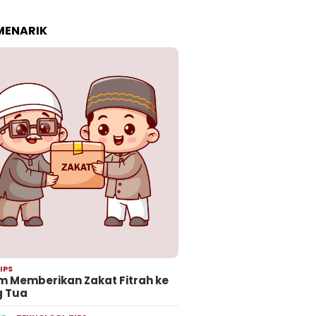
 MENARIK
IPS
 Memberikan Zakat Fitrah ke
g Tua