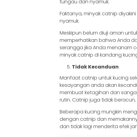
tungau dan nyamuk.
Faktanya, minyak catnip diyakini
nyamuk.
Meskipun belum diuji aman unt
memperhatikan bahwa Anda dan 
serangga jika Anda menanam c
minyak catnip di kandang kucin
Tidak Kecanduan
Manfaat catnip untuk kucing sel
kesayangan anda akan kecandua
membuat ketagihan dan sangat
rutin. Catnip juga tidak beracun,
Beberapa kucing mungkin mengal
dengan catnip dan memakannya
dan tidak lagi menderita efek j