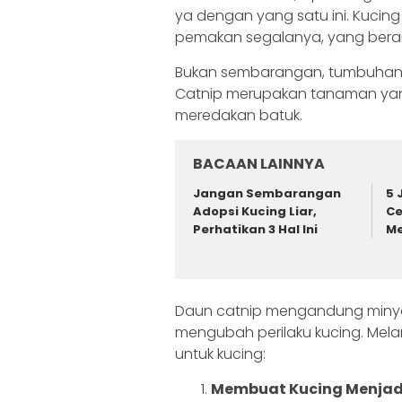
ya dengan yang satu ini. Kuci
pemakan segalanya, yang berar
Bukan sembarangan, tumbuhan in
Catnip merupakan tanaman yang 
meredakan batuk.
BACAAN LAINNYA
Jangan Sembarangan
5 
Adopsi Kucing Liar,
Ce
Perhatikan 3 Hal Ini
M
Daun catnip mengandung min
mengubah perilaku kucing. Mela
untuk kucing:
Membuat Kucing Menjadi 