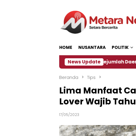
Loncat
ke
konten
HOME
NUSANTARA
POLITIK
‎
Dampak El Nino, Sejumlah Daerah di Jember Alam
News Update
Beranda
Tips
Lima Manfaat Cat
Lover Wajib Tahu
17/05/2023