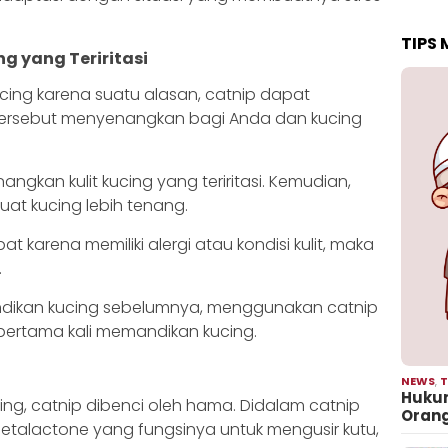
TIPS
g yang Teriritasi
ing karena suatu alasan, catnip dapat
ersebut menyenangkan bagi Anda dan kucing
kan kulit kucing yang teriritasi. Kemudian,
t kucing lebih tenang.
t karena memiliki alergi atau kondisi kulit, maka
.
dikan kucing sebelumnya, menggunakan catnip
 pertama kali memandikan kucing.
NEWS
,
T
Hukum
cing, catnip dibenci oleh hama. Didalam catnip
Oran
petalactone yang fungsinya untuk mengusir kutu,