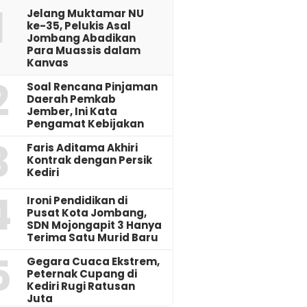
1
Jelang Muktamar NU
ke-35, Pelukis Asal
Jombang Abadikan
Para Muassis dalam
Kanvas
2
‎Soal Rencana Pinjaman
Daerah Pemkab
Jember, Ini Kata
Pengamat Kebijakan ‎
3
Faris Aditama Akhiri
Kontrak dengan Persik
Kediri
4
Ironi Pendidikan di
Pusat Kota Jombang,
SDN Mojongapit 3 Hanya
Terima Satu Murid Baru
5
‎Gegara Cuaca Ekstrem,
Peternak Cupang di
Kediri Rugi Ratusan
Juta