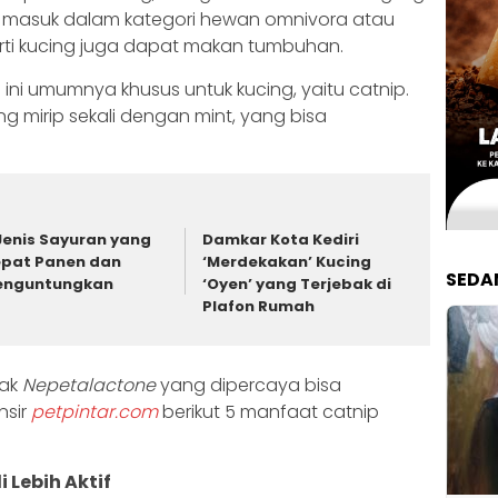
ng masuk dalam kategori hewan omnivora atau
ti kucing juga dapat makan tumbuhan.
i umumnya khusus untuk kucing, yaitu catnip.
mirip sekali dengan mint, yang bisa
Jenis Sayuran yang
Damkar Kota Kediri
pat Panen dan
‘Merdekakan’ Kucing
SEDA
enguntungkan
‘Oyen’ yang Terjebak di
Plafon Rumah
yak
Nepetalactone
yang dipercaya bisa
nsir
petpintar.com
berikut 5 manfaat catnip
Lebih Aktif