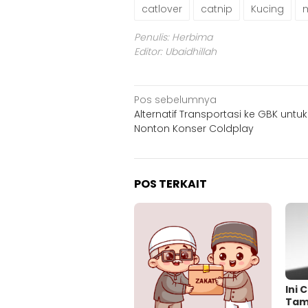
catlover
catnip
Kucing
Penulis: Herbima
Editor: Ubaidhillah
Navigasi
Pos sebelumnya
Alternatif Transportasi ke GBK untuk
pos
Nonton Konser Coldplay
POS TERKAIT
Ini 
Tam