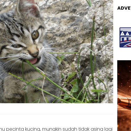
ADVE
amu pecinta kucing, mungkin sudah tidak asing lagi