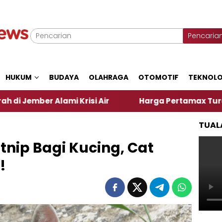
Pencaria
HUKUM
BUDAYA
OLAHRAGA
OTOMOTIF
TEKNOLO
i Krisi Air
Harga Pertamax Turun Per Hari Ini, 
TUAL
nip Bagi Kucing, Cat
!