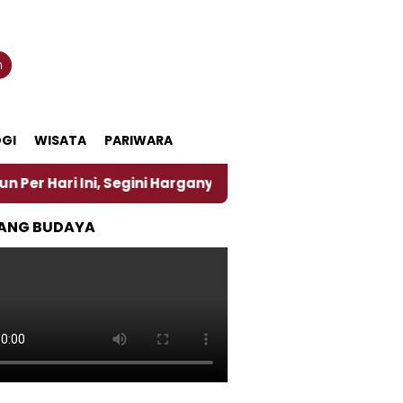
n
GI
WISATA
PARIWARA
Segini Harganya
‎Nasirun Maestro Lukis Pemadu Tra
ANG BUDAYA