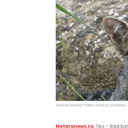
ilustrasi kucing makan rumput (pixabay)
Metaranews.co
, Tips – Bagi k