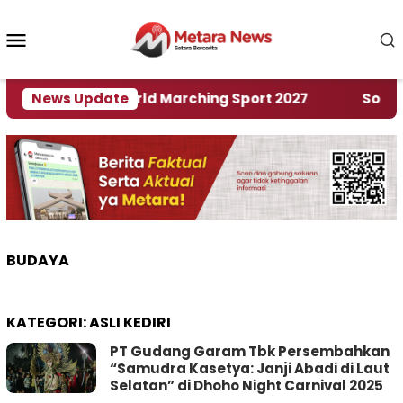
Loncat
ke
Menu
konten
Mobile
n Rumah World Marching Sport 2027
News Update
‎Soal Renca
BUDAYA
KATEGORI:
ASLI KEDIRI
PT Gudang Garam Tbk Persembahkan
“Samudra Kasetya: Janji Abadi di Laut
Selatan” di Dhoho Night Carnival 2025