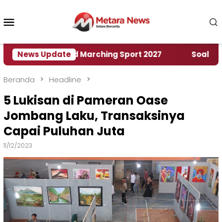
Loncat
ke
Menu
konten
Mobile
umah World Marching Sport 2027
News Update
‎Soal Rencana 
Beranda
Headline
5 Lukisan di Pameran Oase
Jombang Laku, Transaksinya
Capai Puluhan Juta
11/12/2023