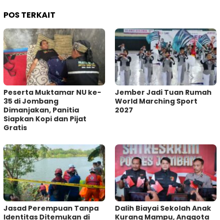
POS TERKAIT
Peserta Muktamar NU ke-
Jember Jadi Tuan Rumah
35 di Jombang
World Marching Sport
Dimanjakan, Panitia
2027
Siapkan Kopi dan Pijat
Gratis
Jasad Perempuan Tanpa
Dalih Biayai Sekolah Anak
Identitas Ditemukan di
Kurang Mampu, Anggota