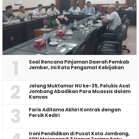
1
‎Soal Rencana Pinjaman Daerah Pemkab
Jember, Ini Kata Pengamat Kebijakan ‎
2
Jelang Muktamar NU ke-35, Pelukis Asal
Jombang Abadikan Para Muassis dalam
Kanvas
3
Faris Aditama Akhiri Kontrak dengan
Persik Kediri
Ironi Pendidikan di Pusat Kota Jombang,