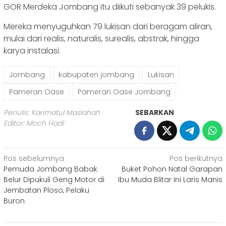
GOR Merdeka Jombang itu diikuti sebanyak 39 pelukis.
Mereka menyuguhkan 79 lukisan dari beragam aliran,
mulai dari realis, naturalis, surealis, abstrak, hingga
karya instalasi.
Jombang
kabupaten jombang
Lukisan
Pameran Oase
Pameran Oase Jombang
Penulis: Karimatul Maslahah
SEBARKAN
Editor: Moch Hadi
Navigasi
Pos sebelumnya
Pos berikutnya
Pemuda Jombang Babak
Buket Pohon Natal Garapan
pos
Belur Dipukuli Geng Motor di
Ibu Muda Blitar Ini Laris Manis
Jembatan Ploso, Pelaku
Buron