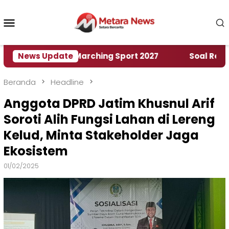
Loncat
ke
Menu
konten
Mobile
h World Marching Sport 2027
News Update
‎Soal Rencana Pin
Beranda
Headline
Anggota DPRD Jatim Khusnul Arif
Soroti Alih Fungsi Lahan di Lereng
Kelud, Minta Stakeholder Jaga
Ekosistem
01/02/2025