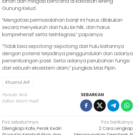
lahan dan mitigasi bencana di kawasan lereng
Gunung Kelud.
“Mengatasi permasalahan banjir ini harus dilakukan
secara menyeluruh dari hulu ke hilir, dan harus
komprehensif serta terintegrasi,” paparnya.
“Tidak bisa sepotong-sepotong dari hulu kaitannya
dengan potensi terjadinya penggundulan dan adanya
penambangan pasir. Serta adanya perubahan fungsi
dari sebuah ekosistem alam,” pungkas Mas Pipin.
Khusnul Arif
Penulis: Anis
SEBARKAN
Editor: Moch Hadi
Navigasi
Pos sebelumnya
Pos berikutnya
Dilengkapi Kafe, Persik Kediri
2 Cara Lengkap
pos
Store Kini Kembali Eksis dan
Menggunakan DeepSeek AI