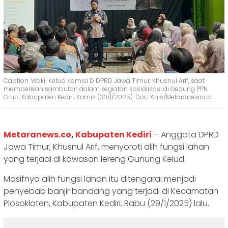
Caption: Wakil Ketua Komisi D DPRD Jawa Timur, Khusnul Arif, saat
memberikan sambutan dalam kegiatan sosialisasi di Gedung PPN
Grup, Kabupaten Kediri, Kamis (30/1/2025). Doc: Anis/Metaranews.co
Metaranews.co
,
Kabupaten Kediri
– Anggota DPRD
Jawa Timur, Khusnul Arif, menyoroti alih fungsi lahan
yang terjadi di kawasan lereng Gunung Kelud.
Masifnya alih fungsi lahan itu ditengarai menjadi
penyebab banjir bandang yang terjadi di Kecamatan
Plosoklaten, Kabupaten Kediri, Rabu (29/1/2025) lalu.