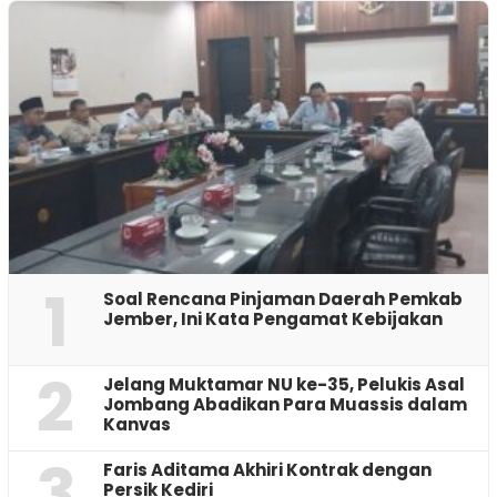
1
‎Soal Rencana Pinjaman Daerah Pemkab
Jember, Ini Kata Pengamat Kebijakan ‎
2
Jelang Muktamar NU ke-35, Pelukis Asal
Jombang Abadikan Para Muassis dalam
Kanvas
3
Faris Aditama Akhiri Kontrak dengan
Persik Kediri