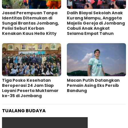
Jasad Perempuan Tanpa
Dalih Biayai Sekolah Anak
Identitas Ditemukan di
Kurang Mampu, Anggota
Sungai Brantas Jombang,
Majelis Gereja di Jombang
Polisi Sebut Korban
Cabuli Anak Angkat
Kenakan Kaus Hello Kitty
Selama Empat Tahun
Tiga Posko Kesehatan
Macan Putih Datangkan
Beroperasi 24 Jam Siap
Pemain Asing Eks Persib
Layani Peserta Muktamar
Bandung
ke-35 di Jombang
TUALANG BUDAYA