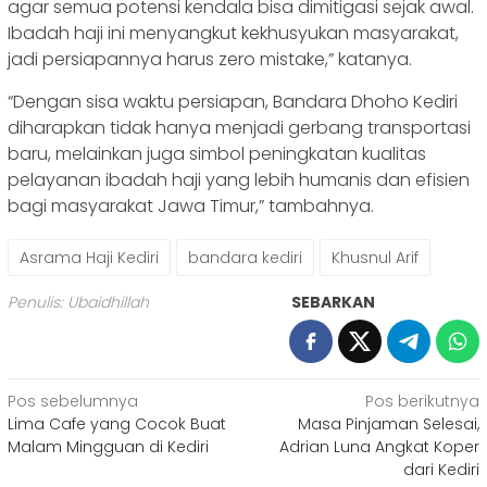
agar semua potensi kendala bisa dimitigasi sejak awal.
Ibadah haji ini menyangkut kekhusyukan masyarakat,
jadi persiapannya harus zero mistake,” katanya.
“Dengan sisa waktu persiapan, Bandara Dhoho Kediri
diharapkan tidak hanya menjadi gerbang transportasi
baru, melainkan juga simbol peningkatan kualitas
pelayanan ibadah haji yang lebih humanis dan efisien
bagi masyarakat Jawa Timur,” tambahnya.
Asrama Haji Kediri
bandara kediri
Khusnul Arif
Penulis: Ubaidhillah
SEBARKAN
Navigasi
Pos sebelumnya
Pos berikutnya
Lima Cafe yang Cocok Buat
Masa Pinjaman Selesai,
pos
Malam Mingguan di Kediri
Adrian Luna Angkat Koper
dari Kediri