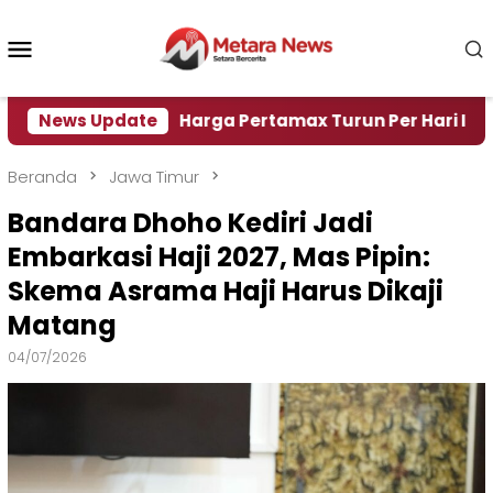
Loncat
ke
Menu
konten
Mobile
Air
News Update
Harga Pertamax Turun Per Hari Ini, Segini Ha
Beranda
Jawa Timur
Bandara Dhoho Kediri Jadi
Embarkasi Haji 2027, Mas Pipin:
Skema Asrama Haji Harus Dikaji
Matang
04/07/2026