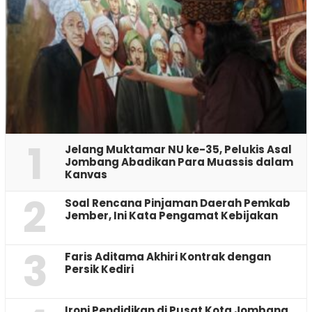
1
Jelang Muktamar NU ke-35, Pelukis Asal
Jombang Abadikan Para Muassis dalam
Kanvas
2
‎Soal Rencana Pinjaman Daerah Pemkab
Jember, Ini Kata Pengamat Kebijakan ‎
3
Faris Aditama Akhiri Kontrak dengan
Persik Kediri
Ironi Pendidikan di Pusat Kota Jombang,