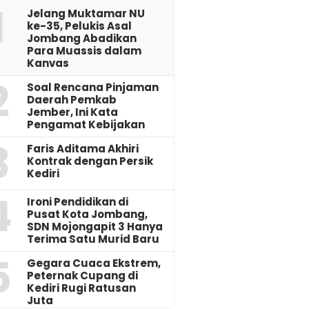
1
Jelang Muktamar NU
ke-35, Pelukis Asal
Jombang Abadikan
Para Muassis dalam
Kanvas
2
‎Soal Rencana Pinjaman
Daerah Pemkab
Jember, Ini Kata
Pengamat Kebijakan ‎
3
Faris Aditama Akhiri
Kontrak dengan Persik
Kediri
4
Ironi Pendidikan di
Pusat Kota Jombang,
SDN Mojongapit 3 Hanya
Terima Satu Murid Baru
5
‎Gegara Cuaca Ekstrem,
Peternak Cupang di
Kediri Rugi Ratusan
Juta