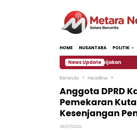
Loncat
ke
konten
HOME
NUSANTARA
POLITIK
ber, Ini Kata Pengamat Kebijakan ‎
News Update
Dampak El N
Beranda
Headline
Anggota DPRD Ka
Pemekaran Kutai 
Kesenjangan P
28/07/2025