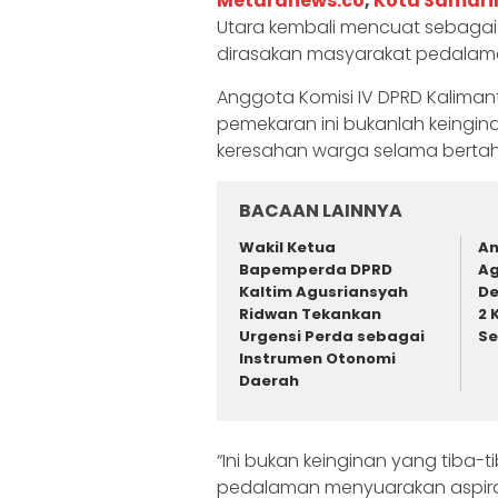
Metaranews.co
,
Kota Samar
Utara kembali mencuat sebaga
dirasakan masyarakat pedalama
Anggota Komisi IV DPRD Kalimant
pemekaran ini bukanlah keingina
keresahan warga selama berta
BACAAN LAINNYA
Wakil Ketua
An
Bapemperda DPRD
Ag
Kaltim Agusriansyah
De
Ridwan Tekankan
2 
Urgensi Perda sebagai
Se
Instrumen Otonomi
Daerah
“Ini bukan keinginan yang tiba
pedalaman menyuarakan aspirasi