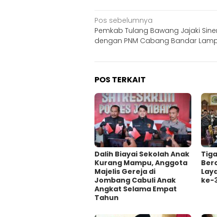
Navigasi
Pos sebelumnya
Pemkab Tulang Bawang Jajaki Sine
pos
dengan PNM Cabang Bandar Lam
POS TERKAIT
Dalih Biayai Sekolah Anak
Tig
Kurang Mampu, Anggota
Ber
Majelis Gereja di
Lay
Jombang Cabuli Anak
ke-
Angkat Selama Empat
Tahun