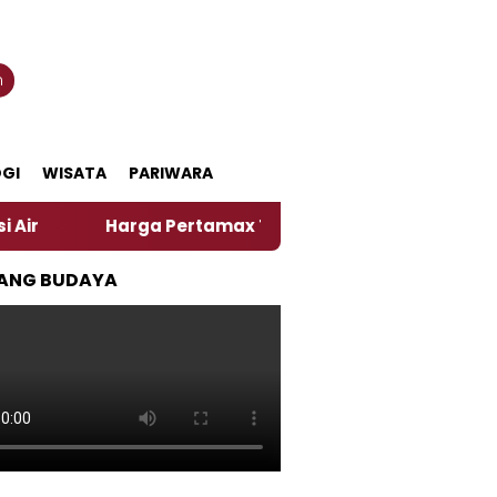
n
GI
WISATA
PARIWARA
arga Pertamax Turun Per Hari Ini, Segini Harganya
ANG BUDAYA