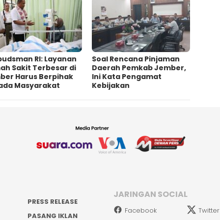
udsman RI: Layanan
‎Soal Rencana Pinjaman
h Sakit Terbesar di
Daerah Pemkab Jember,
ber Harus Berpihak
Ini Kata Pengamat
ada Masyarakat
Kebijakan ‎
JARINGAN SOCIAL
PRESS RELEASE
Facebook
Twitter
PASANG IKLAN