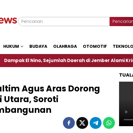
Pencaria
HUKUM
BUDAYA
OLAHRAGA
OTOMOTIF
TEKNOLO
ino, Sejumlah Daerah di Jember Alami Krisi Air
H
TUAL
ltim Agus Aras Dorong
Utara, Soroti
embangunan