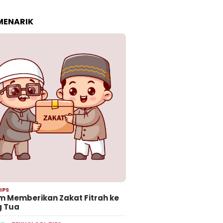
 MENARIK
IPS
 Memberikan Zakat Fitrah ke
g Tua