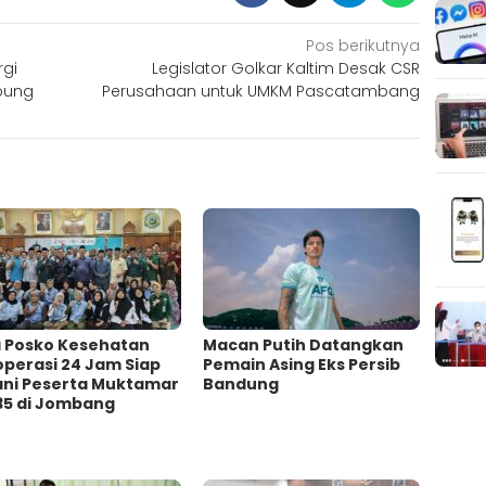
Pos berikutnya
rgi
Legislator Golkar Kaltim Desak CSR
pung
Perusahaan untuk UMKM Pascatambang
a Posko Kesehatan
Macan Putih Datangkan
operasi 24 Jam Siap
Pemain Asing Eks Persib
ani Peserta Muktamar
Bandung
35 di Jombang