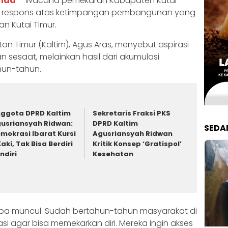
inda
– Wacana pemekaran Kabupaten Kutai
i respons atas ketimpangan pembangunan yang
n Kutai Timur.
an Timur (Kaltim), Agus Aras, menyebut aspirasi
n sesaat, melainkan hasil dari akumulasi
hun-tahun.
ggota DPRD Kaltim
Sekretaris Fraksi PKS
usriansyah Ridwan:
DPRD Kaltim
SEDA
mokrasi Ibarat Kursi
Agusriansyah Ridwan
Kaki, Tak Bisa Berdiri
Kritik Konsep ‘Gratispol’
ndiri
Kesehatan
-tiba muncul. Sudah bertahun-tahun masyarakat di
 agar bisa memekarkan diri. Mereka ingin akses