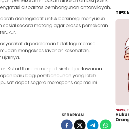
 pemekaran ini bukan didasari ambisi politik,
 mengatasi disparitas pembangunan antarwilayah.
TIPS
erah dan legislatif untuk bersinergi menyusun
dan sosial secara matang agar proses pemekaran
terukur.
 masyarakat di pedalaman tidak lagi merasa
ih mudah mengakses layanan kesehatan,
 ujarnya.
Kutai Utara ini menjadi simbol perlawanan
arapan baru bagi pembangunan yang lebih
 pusat dapat segera merespons aspirasi ini
NEWS
,
T
Hukum
SEBARKAN
Oran