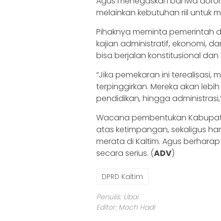
Agus menegaskan bahwa dorongan
melainkan kebutuhan riil untuk
Pihaknya meminta pemerintah da
kajian administratif, ekonomi, 
bisa berjalan konstitusional dan 
“Jika pemekaran ini terealisasi,
terpinggirkan. Mereka akan leb
pendidikan, hingga administrasi,”
Wacana pembentukan Kabupaten 
atas ketimpangan, sekaligus h
merata di Kaltim. Agus berharap
secara serius. (
ADV
)
DPRD Kaltim
Penulis: Ubai
Editor: Moch Hadi