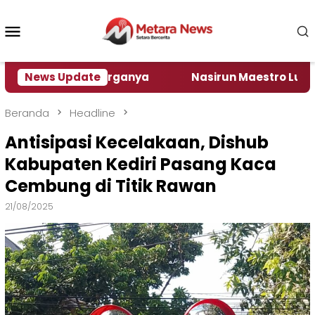
Loncat
ke
Menu
konten
Mobile
 Segini Harganya
News Update
‎Nasirun Maestro Lukis Pemadu T
Beranda
Headline
Antisipasi Kecelakaan, Dishub
Kabupaten Kediri Pasang Kaca
Cembung di Titik Rawan
21/08/2025