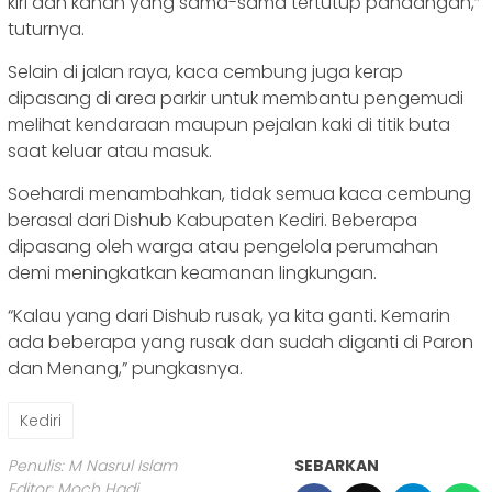
kiri dan kanan yang sama-sama tertutup pandangan,”
tuturnya.
Selain di jalan raya, kaca cembung juga kerap
dipasang di area parkir untuk membantu pengemudi
melihat kendaraan maupun pejalan kaki di titik buta
saat keluar atau masuk.
Soehardi menambahkan, tidak semua kaca cembung
berasal dari Dishub Kabupaten Kediri. Beberapa
dipasang oleh warga atau pengelola perumahan
demi meningkatkan keamanan lingkungan.
“Kalau yang dari Dishub rusak, ya kita ganti. Kemarin
ada beberapa yang rusak dan sudah diganti di Paron
dan Menang,” pungkasnya.
Kediri
Penulis: M Nasrul Islam
SEBARKAN
Editor: Moch Hadi