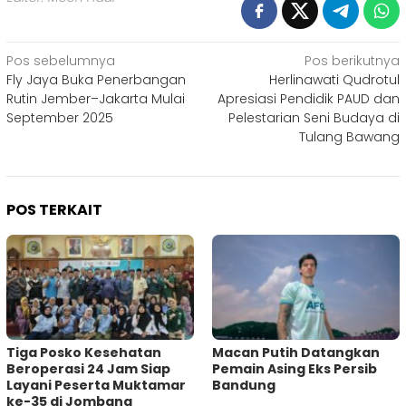
Navigasi
Pos sebelumnya
Pos berikutnya
Fly Jaya Buka Penerbangan
Herlinawati Qudrotul
pos
Rutin Jember–Jakarta Mulai
Apresiasi Pendidik PAUD dan
September 2025
Pelestarian Seni Budaya di
Tulang Bawang
POS TERKAIT
Tiga Posko Kesehatan
Macan Putih Datangkan
Beroperasi 24 Jam Siap
Pemain Asing Eks Persib
Layani Peserta Muktamar
Bandung
ke-35 di Jombang