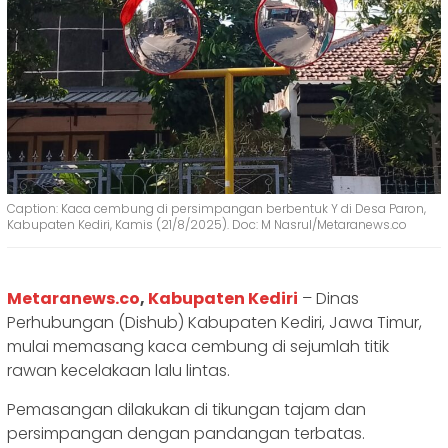
Caption: Kaca cembung di persimpangan berbentuk Y di Desa Paron,
Kabupaten Kediri, Kamis (21/8/2025). Doc: M Nasrul/Metaranews.co
Metaranews.co
,
Kabupaten Kediri
– Dinas
Perhubungan (Dishub) Kabupaten Kediri, Jawa Timur,
mulai memasang kaca cembung di sejumlah titik
rawan kecelakaan lalu lintas.
Pemasangan dilakukan di tikungan tajam dan
persimpangan dengan pandangan terbatas.