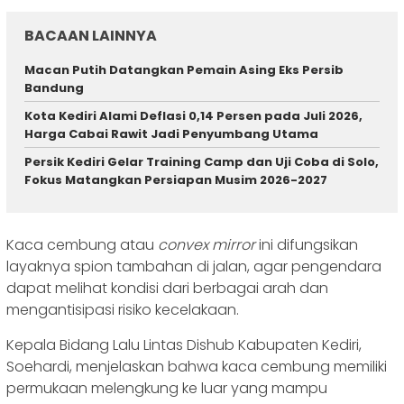
BACAAN LAINNYA
Macan Putih Datangkan Pemain Asing Eks Persib
Bandung
Kota Kediri Alami Deflasi 0,14 Persen pada Juli 2026,
Harga Cabai Rawit Jadi Penyumbang Utama
Persik Kediri Gelar Training Camp dan Uji Coba di Solo,
Fokus Matangkan Persiapan Musim 2026-2027
Kaca cembung atau
convex mirror
ini difungsikan
layaknya spion tambahan di jalan, agar pengendara
dapat melihat kondisi dari berbagai arah dan
mengantisipasi risiko kecelakaan.
Kepala Bidang Lalu Lintas Dishub Kabupaten Kediri,
Soehardi, menjelaskan bahwa kaca cembung memiliki
permukaan melengkung ke luar yang mampu