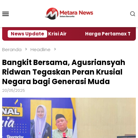
Loncat
ke
Menu
konten
Mobile
r Alami Krisi Air
News Update
Harga Pertamax Turun Per Hari 
Beranda
Headline
Bangkit Bersama, Agusriansyah
Ridwan Tegaskan Peran Krusial
Negara bagi Generasi Muda
20/05/2025