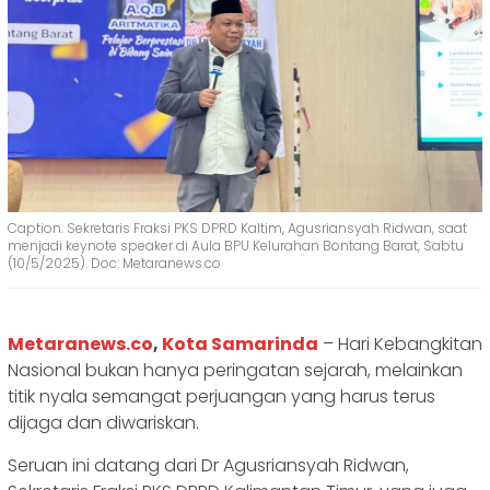
Caption: Sekretaris Fraksi PKS DPRD Kaltim, Agusriansyah Ridwan, saat
menjadi keynote speaker di Aula BPU Kelurahan Bontang Barat, Sabtu
(10/5/2025). Doc: Metaranews.co
Metaranews.co
,
Kota Samarinda
– Hari Kebangkitan
Nasional bukan hanya peringatan sejarah, melainkan
titik nyala semangat perjuangan yang harus terus
dijaga dan diwariskan.
Seruan ini datang dari Dr Agusriansyah Ridwan,