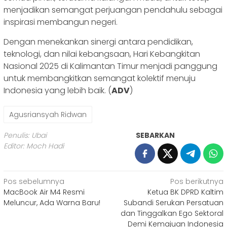
menjadikan semangat perjuangan pendahulu sebagai
inspirasi membangun negeri.
Dengan menekankan sinergi antara pendidikan,
teknologi, dan nilai kebangsaan, Hari Kebangkitan
Nasional 2025 di Kalimantan Timur menjadi panggung
untuk membangkitkan semangat kolektif menuju
Indonesia yang lebih baik. (
ADV
)
Agusriansyah Ridwan
Penulis: Ubai
SEBARKAN
Editor: Moch Hadi
Navigasi
Pos sebelumnya
Pos berikutnya
MacBook Air M4 Resmi
Ketua BK DPRD Kaltim
pos
Meluncur, Ada Warna Baru!
Subandi Serukan Persatuan
dan Tinggalkan Ego Sektoral
Demi Kemajuan Indonesia