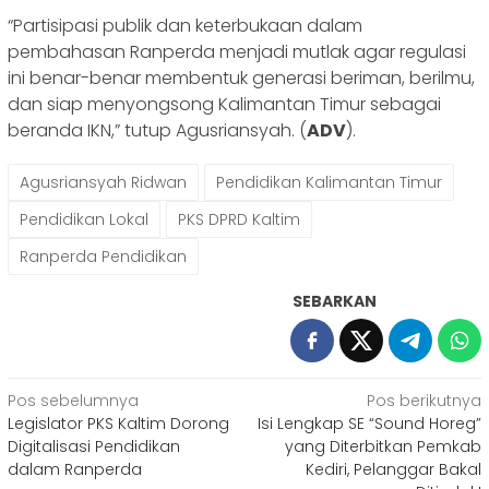
“Partisipasi publik dan keterbukaan dalam
pembahasan Ranperda menjadi mutlak agar regulasi
ini benar-benar membentuk generasi beriman, berilmu,
dan siap menyongsong Kalimantan Timur sebagai
beranda IKN,” tutup Agusriansyah. (
ADV
).
Agusriansyah Ridwan
Pendidikan Kalimantan Timur
Pendidikan Lokal
PKS DPRD Kaltim
Ranperda Pendidikan
SEBARKAN
Navigasi
Pos sebelumnya
Pos berikutnya
Legislator PKS Kaltim Dorong
Isi Lengkap SE “Sound Horeg”
pos
Digitalisasi Pendidikan
yang Diterbitkan Pemkab
dalam Ranperda
Kediri, Pelanggar Bakal