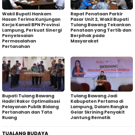
Wakil Bupati Hankam
Rapat Penataan Parkir
Hasan Terima Kunjungan
Pasar Unit 2, Wakil Bupati
Kerja Kanwil BPN Provinsi
Tulang Bawang Tekankan
Lampung, Perkuat Sinergi
Penataan yang Tertib dan
Penyelesaian
Berpihak pada
Permasalahan
Masyarakat
Pertanahan
Bupati Tulang Bawang
Tulang Bawang Jadi
Hadiri Rakor Optimalisasi
Kabupaten Pertama di
Pelayanan Publik Bidang
Lampung, Dalam Rangka
Pertanahan dan Tata
Gelar Skrining Penyakit
Ruang
Jantung Rematik
TUALANG BUDAYA