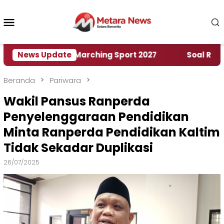
Loncat
ke
Menu
konten
Mobile
ah World Marching Sport 2027
News Update
‎Soal Rencana Pi
Beranda
Pariwara
Wakil Pansus Ranperda
Penyelenggaraan Pendidikan
Minta Ranperda Pendidikan Kaltim
Tidak Sekadar Duplikasi
26/07/2025