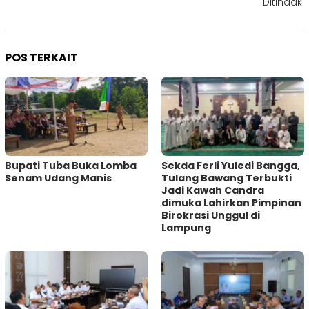
Ditindak!
POS TERKAIT
Bupati Tuba Buka Lomba
Sekda Ferli Yuledi Bangga,
Senam Udang Manis
Tulang Bawang Terbukti
Jadi Kawah Candra
dimuka Lahirkan Pimpinan
Birokrasi Unggul di
Lampung