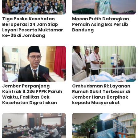
Tiga Posko Kesehatan
Macan Putih Datangkan
Beroperasi 24 Jam Siap
Pemain Asing Eks Persib
Layani Peserta Muktamar
Bandung
ke-35 di Jombang
Jember Perpanjang
Ombudsman RI: Layanan
Kontrak 8.236 PPPK Paruh
Rumah Sakit Terbesar di
Waktu, Fasilitas Cek
Jember Harus Berpihak
Kesehatan Digratiskan
kepada Masyarakat