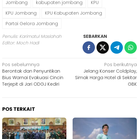
Jombang
kabupaten jombang
KPU
KPU Jombang
KPU Kabupaten Jombang
Partai Gelora Jombang
Penulis: Karimatul Maslahah
SEBARKAN
Editor: Moch Hadi
Navigasi
Pos sebelumnya
Pos berikutnya
Berontak dan Penyuntikan
Jelang Konser Coldplay,
pos
Bius Warnai Evakuasi Cincin
Simak Harga Hotel di Sekitar
Terjepit di Jari ODGJ Kediri
GBK
POS TERKAIT