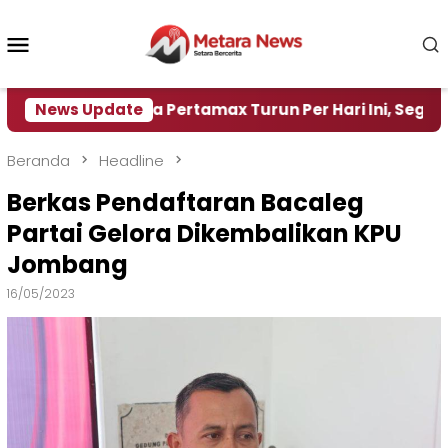
Loncat
ke
Menu
konten
Mobile
Harga Pertamax Turun Per Hari Ini, Segini Harganya
News Update
Beranda
Headline
Berkas Pendaftaran Bacaleg
Partai Gelora Dikembalikan KPU
Jombang
16/05/2023