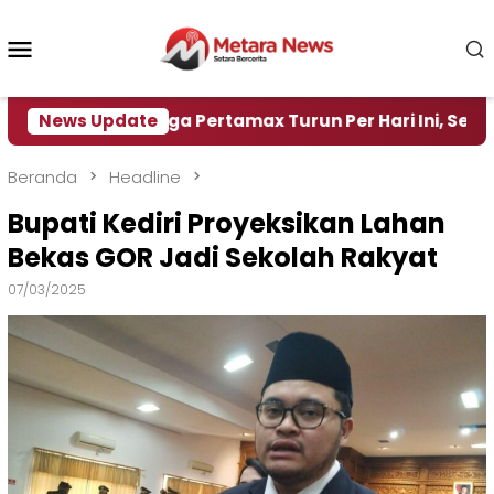
Loncat
ke
Menu
konten
Mobile
Harga Pertamax Turun Per Hari Ini, Segini Hargany
News Update
Beranda
Headline
Bupati Kediri Proyeksikan Lahan
Bekas GOR Jadi Sekolah Rakyat
07/03/2025