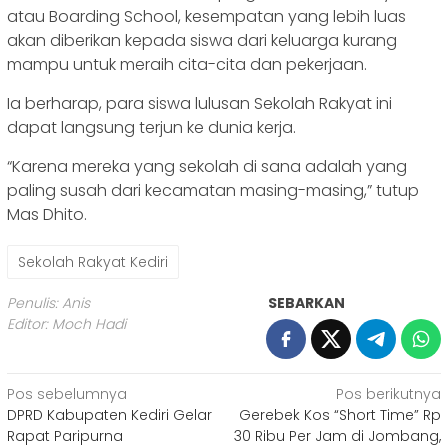
atau Boarding School, kesempatan yang lebih luas
akan diberikan kepada siswa dari keluarga kurang
mampu untuk meraih cita-cita dan pekerjaan.
Ia berharap, para siswa lulusan Sekolah Rakyat ini
dapat langsung terjun ke dunia kerja.
“Karena mereka yang sekolah di sana adalah yang
paling susah dari kecamatan masing-masing,” tutup
Mas Dhito.
Sekolah Rakyat Kediri
Penulis: Anis
SEBARKAN
Editor: Moch Hadi
Navigasi
Pos sebelumnya
Pos berikutnya
DPRD Kabupaten Kediri Gelar
Gerebek Kos “Short Time” Rp
pos
Rapat Paripurna
30 Ribu Per Jam di Jombang,