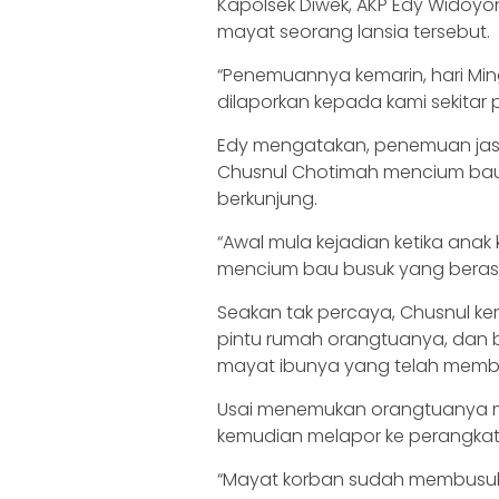
Kapolsek Diwek, AKP Edy Wido
mayat seorang lansia tersebut.
“Penemuannya kemarin, hari Ming
dilaporkan kepada kami sekitar pu
Edy mengatakan, penemuan jas
Chusnul Chotimah mencium bau
berkunjung.
“Awal mula kejadian ketika anak 
mencium bau busuk yang berasal
Seakan tak percaya, Chusnul k
pintu rumah orangtuanya, dan be
mayat ibunya yang telah memb
Usai menemukan orangtuanya 
kemudian melapor ke perangkat 
“Mayat korban sudah membusuk