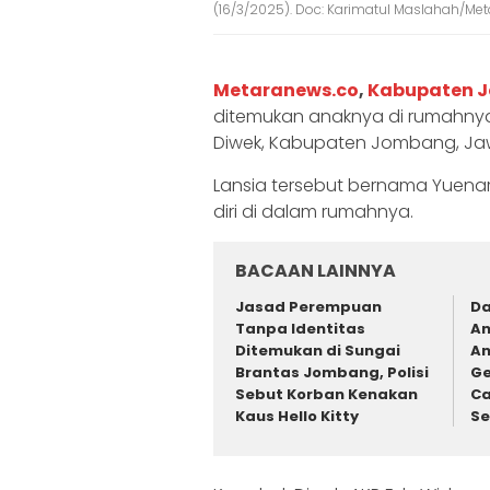
(16/3/2025). Doc: Karimatul Maslahah/Me
Metaranews.co
,
Kabupaten 
ditemukan anaknya di rumahny
Diwek, Kabupaten Jombang, Jawa
Lansia tersebut bernama Yuenar
diri di dalam rumahnya.
BACAAN LAINNYA
Jasad Perempuan
Da
Tanpa Identitas
An
Ditemukan di Sungai
An
Brantas Jombang, Polisi
Ge
Sebut Korban Kenakan
Ca
Kaus Hello Kitty
Se