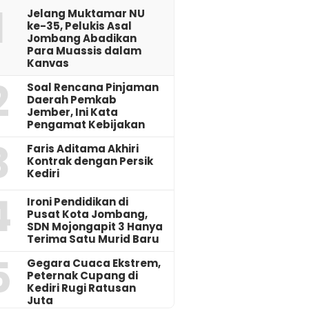
1
Jelang Muktamar NU
ke-35, Pelukis Asal
Jombang Abadikan
Para Muassis dalam
Kanvas
2
‎Soal Rencana Pinjaman
Daerah Pemkab
Jember, Ini Kata
Pengamat Kebijakan ‎
3
Faris Aditama Akhiri
Kontrak dengan Persik
Kediri
4
Ironi Pendidikan di
Pusat Kota Jombang,
SDN Mojongapit 3 Hanya
Terima Satu Murid Baru
5
‎Gegara Cuaca Ekstrem,
Peternak Cupang di
Kediri Rugi Ratusan
Juta