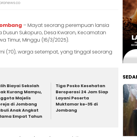
taranews.co
Jombang
– Mayat seorang perempuan lansia
a Dusun Sukopuro, Desa Kwaron, Kecamatan
 Timur, Minggu (16/3/2025).
ni (70), warga setempat, yang tinggal seorang
SEDA
lih Biayai Sekolah
Tiga Posko Kesehatan
ak Kurang Mampu,
Beroperasi 24 Jam Siap
ggota Majelis
Layani Peserta
reja di Jombang
Muktamar ke-35 di
buli Anak Angkat
Jombang
lama Empat Tahun