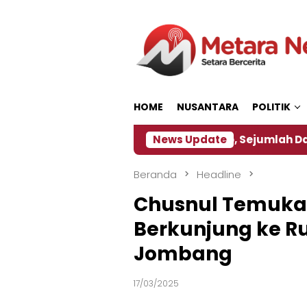
Loncat
ke
konten
HOME
NUSANTARA
POLITIK
akan ‎
Dampak El Nino, Sejumlah Daerah di Jember
News Update
Beranda
Headline
Chusnul Temuka
Berkunjung ke R
Jombang
17/03/2025