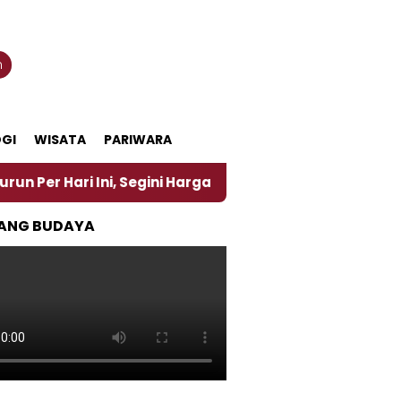
n
GI
WISATA
PARIWARA
ni, Segini Harganya
‎Nasirun Maestro Lukis Pemad
ANG BUDAYA