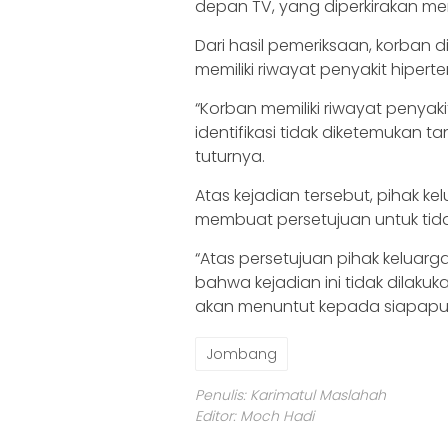
depan TV, yang diperkirakan meni
Dari hasil pemeriksaan, korban d
memiliki riwayat penyakit hiperte
“Korban memiliki riwayat penyaki
identifikasi tidak diketemukan 
tuturnya.
Atas kejadian tersebut, pihak k
membuat persetujuan untuk tida
“Atas persetujuan pihak keluarg
bahwa kejadian ini tidak dilak
akan menuntut kepada siapapun 
Jombang
Penulis: Karimatul Maslahah
Editor: Moch Hadi