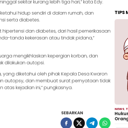
nggal sekitar kurang lebih tiga hari,” kata Edy.
TIPS
iketahui hidup sendiri di dalam rumah, dan
nsi serta diabetes.
t hipertensi dan diabetes, dari hasil pemerikasaan
tanda-tanda kekerasan atau tindak pidana,”
eluarga mengikhlaskan kepergian korban, dan
k dilakukan autopsi.
a, yang diketahui oleh pihak Kepala Desa Kwaron
ukan autopsy, dan membuat surat pernyataan tidak
atas kejadian ini,” pungkasnya.
NEWS
,
T
SEBARKAN
Hukum
Oran