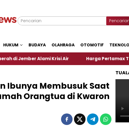
Pencaria
HUKUM
BUDAYA
OLAHRAGA
OTOMOTIF
TEKNOLO
 Alami Krisi Air
Harga Pertamax Turun Per Hari I
TUAL
n Ibunya Membusuk Saat
umah Orangtua di Kwaron