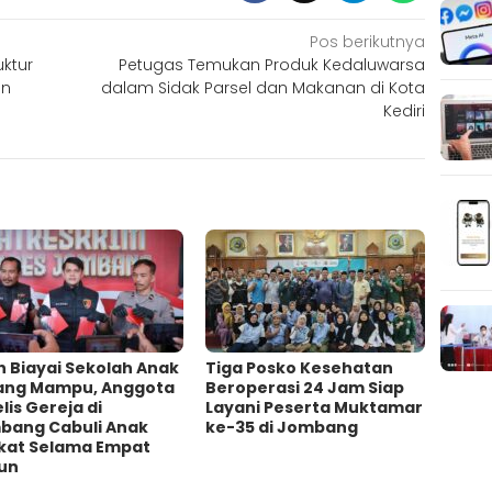
Pos berikutnya
uktur
Petugas Temukan Produk Kedaluwarsa
an
dalam Sidak Parsel dan Makanan di Kota
Kediri
h Biayai Sekolah Anak
Tiga Posko Kesehatan
ang Mampu, Anggota
Beroperasi 24 Jam Siap
lis Gereja di
Layani Peserta Muktamar
bang Cabuli Anak
ke-35 di Jombang
kat Selama Empat
un