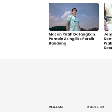
Macan Putih Datangkan
Jem
Pemain Asing Eks Persib
Kont
Bandung
Wakt
Kes
REDAKSI
KODE ETIK