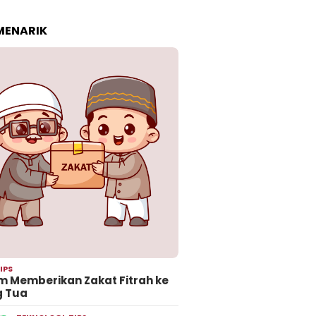
 MENARIK
IPS
 Memberikan Zakat Fitrah ke
g Tua