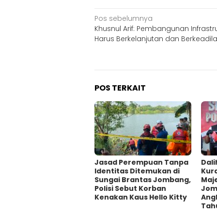
Navigasi
Pos sebelumnya
Khusnul Arif: Pembangunan Infrastr
pos
Harus Berkelanjutan dan Berkeadil
POS TERKAIT
Jasad Perempuan Tanpa
Dali
Identitas Ditemukan di
Kur
Sungai Brantas Jombang,
Maje
Polisi Sebut Korban
Jom
Kenakan Kaus Hello Kitty
Ang
Tah