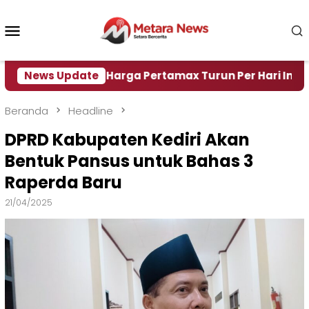
Loncat
ke
Menu
konten
Mobile
Air
News Update
Harga Pertamax Turun Per Hari Ini, Segini Ha
Beranda
Headline
DPRD Kabupaten Kediri Akan
Bentuk Pansus untuk Bahas 3
Raperda Baru
21/04/2025