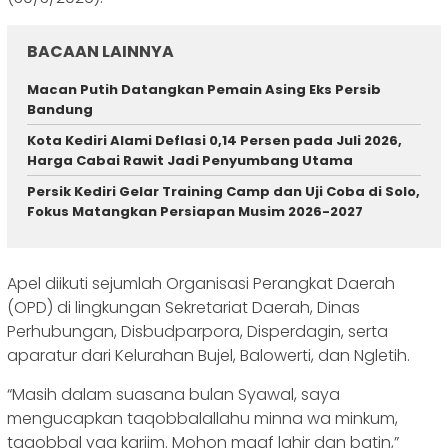
BACAAN LAINNYA
Macan Putih Datangkan Pemain Asing Eks Persib
Bandung
Kota Kediri Alami Deflasi 0,14 Persen pada Juli 2026,
Harga Cabai Rawit Jadi Penyumbang Utama
Persik Kediri Gelar Training Camp dan Uji Coba di Solo,
Fokus Matangkan Persiapan Musim 2026-2027
Apel diikuti sejumlah Organisasi Perangkat Daerah
(OPD) di lingkungan Sekretariat Daerah, Dinas
Perhubungan, Disbudparpora, Disperdagin, serta
aparatur dari Kelurahan Bujel, Balowerti, dan Ngletih.
“Masih dalam suasana bulan Syawal, saya
mengucapkan taqobbalallahu minna wa minkum,
taqobbal yaa kariim. Mohon maaf lahir dan batin,”