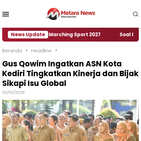
Loncat
ke
Menu
konten
Mobile
ah World Marching Sport 2027
News Update
‎Soal Rencana Pi
Beranda
Headline
Gus Qowim Ingatkan ASN Kota
Kediri Tingkatkan Kinerja dan Bijak
Sikapi Isu Global
30/03/2026