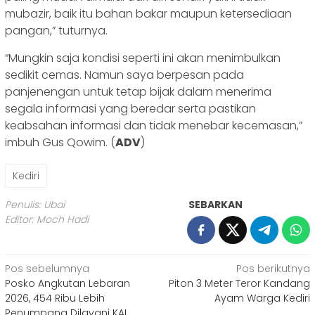
mubazir, baik itu bahan bakar maupun ketersediaan
pangan,” tuturnya.
“Mungkin saja kondisi seperti ini akan menimbulkan
sedikit cemas. Namun saya berpesan pada
panjenengan untuk tetap bijak dalam menerima
segala informasi yang beredar serta pastikan
keabsahan informasi dan tidak menebar kecemasan,”
imbuh Gus Qowim. (
ADV
)
Kediri
Penulis: Ubai
SEBARKAN
Editor: Moch Hadi
Navigasi
Pos sebelumnya
Pos berikutnya
Posko Angkutan Lebaran
Piton 3 Meter Teror Kandang
pos
2026, 454 Ribu Lebih
Ayam Warga Kediri
Penumpang Dilayani KAI