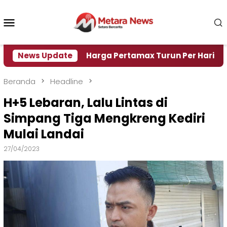
Loncat
ke
Menu
konten
Mobile
 Air
News Update
Harga Pertamax Turun Per Hari Ini, Segini H
Beranda
Headline
H+5 Lebaran, Lalu Lintas di
Simpang Tiga Mengkreng Kediri
Mulai Landai
27/04/2023