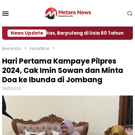
Loncat
ke
Menu
konten
Mobile
Spiritualitas, Berpulang di Usia 60 Tahun
News Update
DK3 Ke
Beranda
Headline
Hari Pertama Kampaye Pilpres
2024, Cak Imin Sowan dan Minta
Doa ke Ibunda di Jombang
28/11/2023