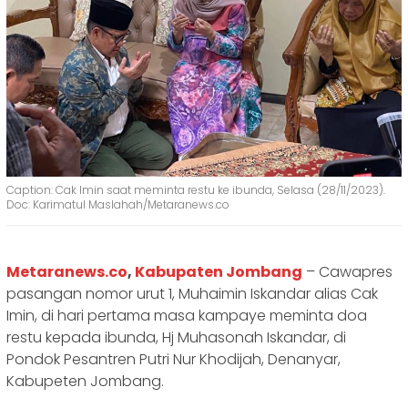
Caption: Cak Imin saat meminta restu ke ibunda, Selasa (28/11/2023).
Doc: Karimatul Maslahah/Metaranews.co
Metaranews.co
,
Kabupaten Jombang
– Cawapres
pasangan nomor urut 1, Muhaimin Iskandar alias Cak
Imin, di hari pertama masa kampaye meminta doa
restu kepada ibunda, Hj Muhasonah Iskandar, di
Pondok Pesantren Putri Nur Khodijah, Denanyar,
Kabupeten Jombang.