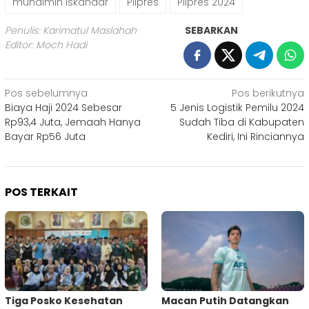
muhaimin iskandar
Pilpres
Pilpres 2024
Penulis: Karimatul Maslahah
SEBARKAN
Editor: Moch Hadi
Navigasi
Pos sebelumnya
Pos berikutnya
Biaya Haji 2024 Sebesar
5 Jenis Logistik Pemilu 2024
pos
Rp93,4 Juta, Jemaah Hanya
Sudah Tiba di Kabupaten
Bayar Rp56 Juta
Kediri, Ini Rinciannya
POS TERKAIT
Tiga Posko Kesehatan
Macan Putih Datangkan