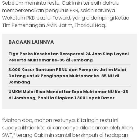
Sebelum meminta restu, Cak Imin terlebih dahulu
memperkenalkan pengurus PKB, salah satunya
Waketum PKB, Jazilul Fawaid, yang didampingi Ketua
Tim Pemenangan AMIN Jatim, Thoriqul Haq.
BACAAN LAINNYA
Tiga Posko Kesehatan Beroperasi 24 Jam Siap Layani
Peserta Muktamar ke-35 di Jombang
3.000 Kasur Bantuan PBNU dan Pemprov Jatim Mulai
Datang untuk Penginapan Muktamar ke-35 NU di
Jombang
UMKM Mulai Bisa Mendaftar Expo Muktamar NU Ke-35
di Jombang, Panitia Siapkan 1.300 Lapak Bazar
“Mohon doa, mohon restunya. Kita ingin restu ini
supaya ikhtiar kita di kampanye dilancarkan oleh Allah
SWT,” terang Cak Imin sambil bersimpuh di hadapan