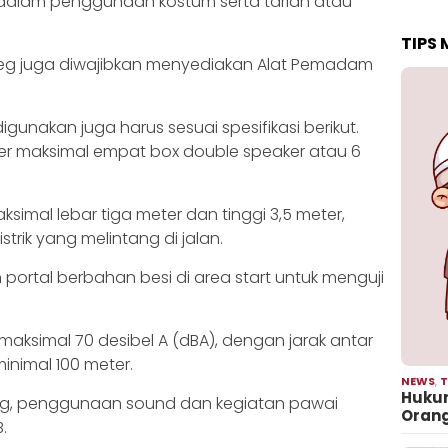
dalam penggunaan kostum serta tarian atau
TIPS
oreg juga diwajibkan menyediakan Alat Pemadam
gunakan juga harus sesuai spesifikasi berikut.
 maksimal empat box double speaker atau 6
imal lebar tiga meter dan tinggi 3,5 meter,
istrik yang melintang di jalan.
 portal berbahan besi di area start untuk menguji
ksimal 70 desibel A (dBA), dengan jarak antar
nimal 100 meter.
NEWS
,
T
Hukum
ng, penggunaan sound dan kegiatan pawai
Oran
.