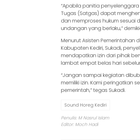
“Apabila panitia penyelenggara
Tugas (Satgas) dapat menghen
dan memproses hukum sesuai d
undangan yang berlaku,” demikia
Menurut Asisten Pemerintahan d
Kabupaten Kediri, Sukadi, peny
mendapatkan izin dari pihak berw
lambat empat belas hari sebel
“Jangan sampai kegiatan dibuba
memiliki izin. Kami peringatkan se
pemerintah,” tegas Sukadi.
Sound Horeg Kediri
Penulis: M Nasrul Islam
Editor: Moch Hadi