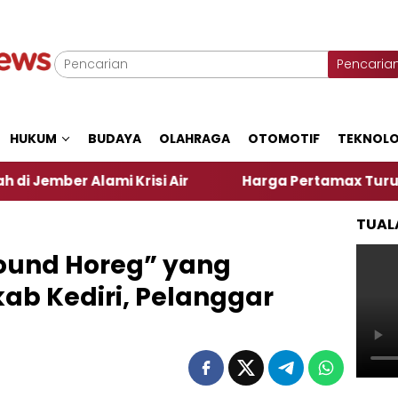
Pencaria
HUKUM
BUDAYA
OLAHRAGA
OTOMOTIF
TEKNOLO
lami Krisi Air
Harga Pertamax Turun Per Hari Ini
TUAL
Sound Horeg” yang
ab Kediri, Pelanggar