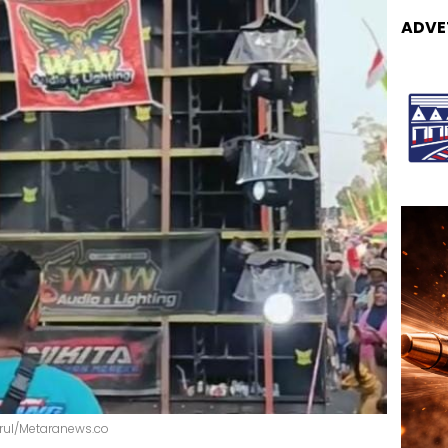
ADVE
srul/Metaranews.co