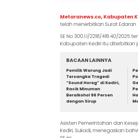
Metaranews.co
,
Kabupaten K
telah menerbitkan Surat Edara
SE No 300.1.1/2218/418.40/2025
Kabupaten Kediri itu diterbitka
BACAAN LAINNYA
Pemilik Warung Jadi
Pe
Tersangka Tragedi
Po
“Sound Horeg” di Kediri,
Ge
Racik Minuman
Pe
Beralkohol 96 Persen
Ho
dengan Sirup
Ma
Asisten Pemerintahan dan Kesej
Kediri, Sukadi, menegaskan bah
SE ini.