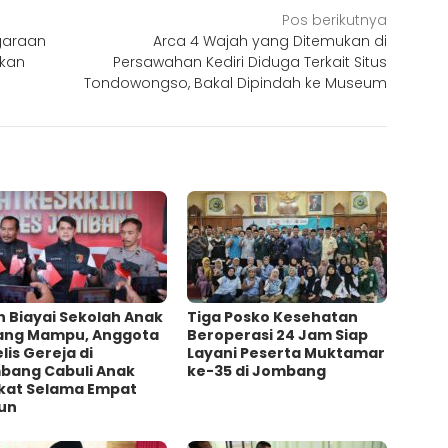
Pos berikutnya
garaan
Arca 4 Wajah yang Ditemukan di
ikan
Persawahan Kediri Diduga Terkait Situs
Tondowongso, Bakal Dipindah ke Museum
h Biayai Sekolah Anak
Tiga Posko Kesehatan
ang Mampu, Anggota
Beroperasi 24 Jam Siap
lis Gereja di
Layani Peserta Muktamar
bang Cabuli Anak
ke-35 di Jombang
kat Selama Empat
un