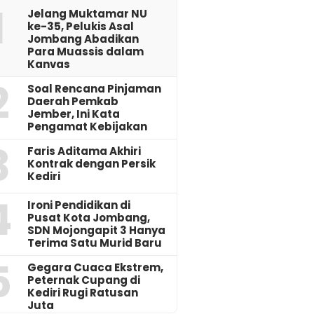
1
Jelang Muktamar NU
ke-35, Pelukis Asal
Jombang Abadikan
Para Muassis dalam
Kanvas
2
‎Soal Rencana Pinjaman
Daerah Pemkab
Jember, Ini Kata
Pengamat Kebijakan ‎
3
Faris Aditama Akhiri
Kontrak dengan Persik
Kediri
4
Ironi Pendidikan di
Pusat Kota Jombang,
SDN Mojongapit 3 Hanya
Terima Satu Murid Baru
5
‎Gegara Cuaca Ekstrem,
Peternak Cupang di
Kediri Rugi Ratusan
Juta