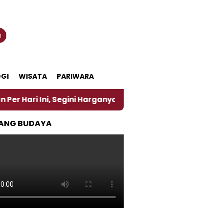
n
GI
WISATA
PARIWARA
, Segini Harganya
‎Nasirun Maestro Lukis Pemadu 
ANG BUDAYA