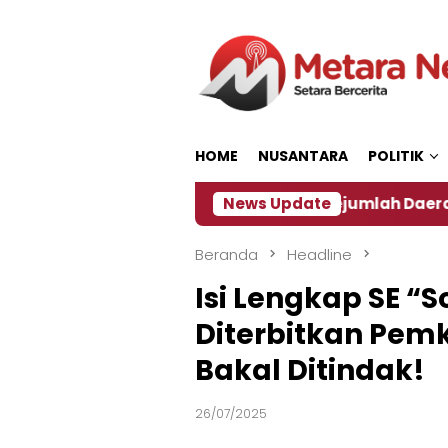
Loncat
ke
konten
HOME
NUSANTARA
POLITIK
an ‎
Dampak El Nino, Sejumlah Daerah di Jember A
News Update
Beranda
Headline
Isi Lengkap SE “
Diterbitkan Pemk
Bakal Ditindak!
26/07/2025