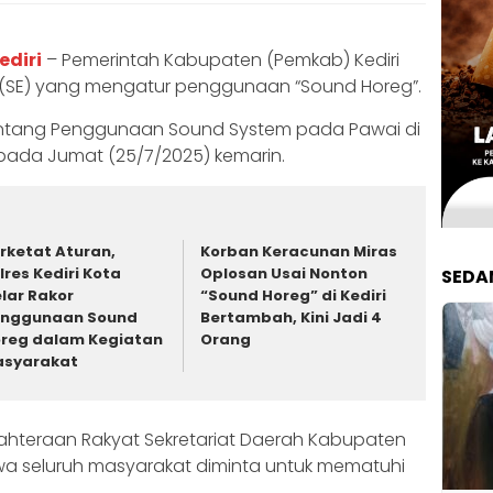
ediri
– Pemerintah Kabupaten (Pemkab) Kediri
n (SE) yang mengatur penggunaan “Sound Horeg”.
 tentang Penggunaan Sound System pada Pawai di
n pada Jumat (25/7/2025) kemarin.
rketat Aturan,
Korban Keracunan Miras
lres Kediri Kota
Oplosan Usai Nonton
SEDA
lar Rakor
“Sound Horeg” di Kediri
nggunaan Sound
Bertambah, Kini Jadi 4
reg dalam Kegiatan
Orang
syarakat
ahteraan Rakyat Sekretariat Daerah Kabupaten
wa seluruh masyarakat diminta untuk mematuhi