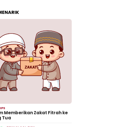
 MENARIK
IPS
 Memberikan Zakat Fitrah ke
g Tua