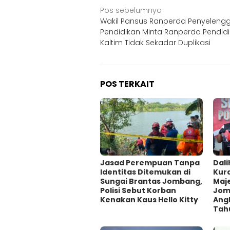
Navigasi
Pos sebelumnya
Wakil Pansus Ranperda Penyeleng
pos
Pendidikan Minta Ranperda Pendid
Kaltim Tidak Sekadar Duplikasi
POS TERKAIT
Jasad Perempuan Tanpa
Dali
Identitas Ditemukan di
Kur
Sungai Brantas Jombang,
Maje
Polisi Sebut Korban
Jom
Kenakan Kaus Hello Kitty
Ang
Tah