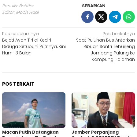
Penulis: Bahtiar
SEBARKAN
Editor: Moch Hadi
Navigasi
Pos sebelumnya
Pos berikutnya
Bejat! Ayah Tiri di Kediri
Saat Puluhan Bus Antarkan
pos
Diduga Setubuhi Putrinya, Kini
Ribuan Santri Tebuireng
Hamil 3 Bulan
Jombang Pulang ke
Kampung Halaman
POS TERKAIT
Macan Putih Datangkan
Jember Perpanjang