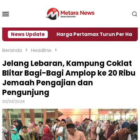
Loncat
ke
Menu
konten
Mobile
si Air
News Update
Harga Pertamax Turun Per Hari Ini, Segini
Beranda
Headline
Jelang Lebaran, Kampung Coklat
Blitar Bagi-Bagi Amplop ke 20 Ribu
Jemaah Pengajian dan
Pengunjung
30/03/2024