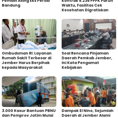
Pemain Asing Eks Persib
Kontrak 8.236 PPPK Paruh
Bandung
Waktu, Fasilitas Cek
Kesehatan Digratiskan
Ombudsman RI: Layanan
‎Soal Rencana Pinjaman
Rumah Sakit Terbesar di
Daerah Pemkab Jember,
Jember Harus Berpihak
Ini Kata Pengamat
kepada Masyarakat
Kebijakan ‎
3.000 Kasur Bantuan PBNU
Dampak El Nino, Sejumlah
dan Pemprov Jatim Mulai
Daerah di Jember Alami