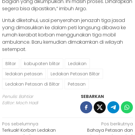
bagian yang dikumpulkan. Ini masih proses. Diharapkan
segera bisa dipastikan,” imbuh Argo.
Untuk diketahui, usai penyerahan jenazah tiga jasad
yang dimasukkan ke dalam peti langsung dibawa ke
rumah kerabat korban menggunakan tiga mobil
ambulance. Baru kemudian dimakamkan di wilayah
setempat.
Blitar
kabupaten blitar
Ledakan
ledakan petasan
Ledakan Petasan Blitar
Ledakan Petasan di Blitar
Petasan
Penulis: Bahtiar
SEBARKAN
Editor: Moch Hadi
Navigasi
Pos sebelumnya
Pos berikutnya
Terkuak! Korban Ledakan
Bahaya Petasan dan
pos