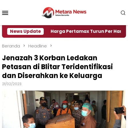
Loncat
ke
Menu
konten
Mobile
i Air
News Update
Harga Pertamax Turun Per Hari Ini, Segini 
Beranda
Headline
Jenazah 3 Korban Ledakan
Petasan di Blitar Teridentifikasi
dan Diserahkan ke Keluarga
21/02/2023