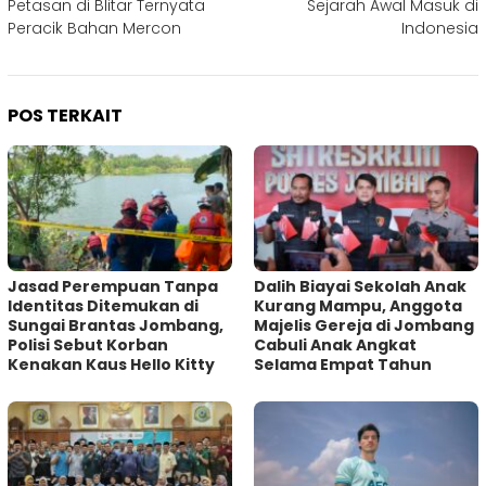
Petasan di Blitar Ternyata
Sejarah Awal Masuk di
Peracik Bahan Mercon
Indonesia
POS TERKAIT
Jasad Perempuan Tanpa
Dalih Biayai Sekolah Anak
Identitas Ditemukan di
Kurang Mampu, Anggota
Sungai Brantas Jombang,
Majelis Gereja di Jombang
Polisi Sebut Korban
Cabuli Anak Angkat
Kenakan Kaus Hello Kitty
Selama Empat Tahun