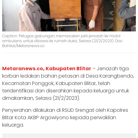
Caption: Petugas gabungan memasukan peti jenazah ke mobil
ambulans untuk dibawa ke rumah duka, Selasa (21/2/2023). Doc:
Bahtiar/Metaranews.co
Metaranews.co
,
Kabupaten Blitar
– Jenazah tiga
korban ledakan bahan petasan di Desa Karangbendo,
Kecamatan Ponggok, Kabupaten Blitar, telah
teridentifikasi dan diserahkan kepada keluarga untuk
dimakamkan, Selasa (21/2/2023).
Penyerahan dilakukan di RSUD Srengat oleh Kapolres
Blitar Kota AKBP Argowiyono kepada perwakilan
keluarga.