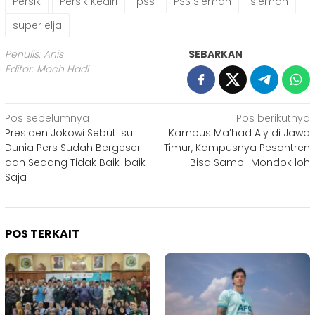
Persik
Persik Kediri
pss
PSS Sleman
sleman
super elja
Penulis: Anis
SEBARKAN
Editor: Moch Hadi
Navigasi
Pos sebelumnya
Pos berikutnya
Presiden Jokowi Sebut Isu
Kampus Ma’had Aly di Jawa
pos
Dunia Pers Sudah Bergeser
Timur, Kampusnya Pesantren
dan Sedang Tidak Baik-baik
Bisa Sambil Mondok loh
Saja
POS TERKAIT