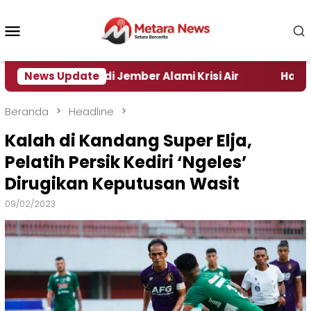
Loncat
ke
Menu
konten
Mobile
h Daerah di Jember Alami Krisi Air
News Update
Harga Pertama
Beranda
Headline
Kalah di Kandang Super Elja,
Pelatih Persik Kediri ‘Ngeles’
Dirugikan Keputusan Wasit
09/02/2023