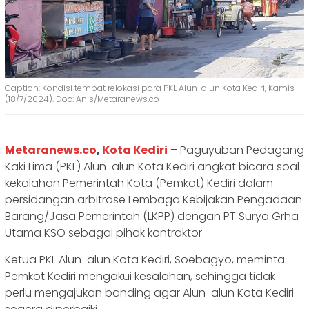
Caption: Kondisi tempat relokasi para PKL Alun-alun Kota Kediri, Kamis
(18/7/2024). Doc: Anis/Metaranews.co
Metaranews.co
,
Kota Kediri
– Paguyuban Pedagang
Kaki Lima (PKL) Alun-alun Kota Kediri angkat bicara soal
kekalahan Pemerintah Kota (Pemkot) Kediri dalam
persidangan arbitrase Lembaga Kebijakan Pengadaan
Barang/Jasa Pemerintah (LKPP) dengan PT Surya Grha
Utama KSO sebagai pihak kontraktor.
Ketua PKL Alun-alun Kota Kediri, Soebagyo, meminta
Pemkot Kediri mengakui kesalahan, sehingga tidak
perlu mengajukan banding agar Alun-alun Kota Kediri