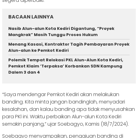
segera diperbaiki.
BACAAN LAINNYA
Nasib Alun-alun Kota Kediri Digantung, “Proyek
Mangkrak” Masih Tunggu Proses Hukum
Menang Kasasi, Kontraktor Tagih Pembayaran Proyek
Alun-alun ke Pemkot Kediri
Polemik Tempat Relokasi PKL Alun-Alun Kota Kediri,
Pemkot Klaim ‘Terpaksa’ Korbankan SDN Kampung
Dalem 3 dan 4
“Saya mendengar Pemkot Kediri akan melakukan
banding. Kita minta jangan bandinglah, menyadari
kesalahan, dan kalau banding apa tidak menyusahkan
para PKl ini. Waktu perbaikan Alun-alun Kota Kediri
semakin panjang,” ujar Soebagyo, Kamis (18/7/2024).
Soebagyo menyampaikan, pengajuan banding di