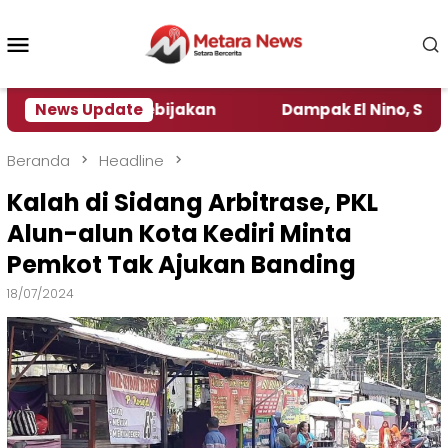
Loncat
ke
Menu
konten
Mobile
gamat Kebijakan ‎
News Update
Dampak El Nino, Sejumlah Daer
Beranda
Headline
Kalah di Sidang Arbitrase, PKL
Alun-alun Kota Kediri Minta
Pemkot Tak Ajukan Banding
18/07/2024