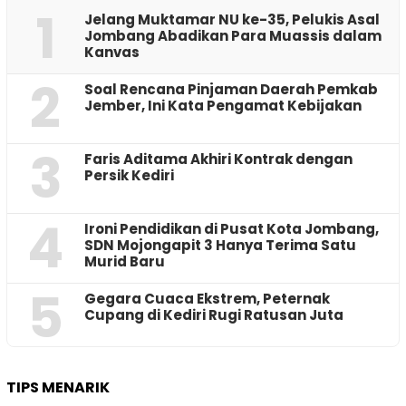
1
Jelang Muktamar NU ke-35, Pelukis Asal
Jombang Abadikan Para Muassis dalam
Kanvas
2
‎Soal Rencana Pinjaman Daerah Pemkab
Jember, Ini Kata Pengamat Kebijakan ‎
3
Faris Aditama Akhiri Kontrak dengan
Persik Kediri
4
Ironi Pendidikan di Pusat Kota Jombang,
SDN Mojongapit 3 Hanya Terima Satu
Murid Baru
5
‎Gegara Cuaca Ekstrem, Peternak
Cupang di Kediri Rugi Ratusan Juta
TIPS MENARIK