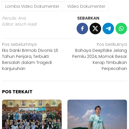
Lomba Video Dokumenter
Video Dokumenter
Penulis: Anis
SEBARKAN
Editor: Moch Hadi
Navigasi
Pos sebelumnya
Pos berikutnya
Eks Danki Brimob Divonis 1,5
Bahaya Deepfake Jelang
pos
Tahun Penjara, Terbukti
Pemilu 2024, Momok Besar
Bersalah dalam Tragedi
Kerap Timbulkan
Kanjuruhan
Perpecahan
POS TERKAIT