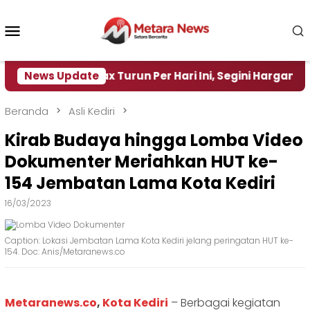
Loncat
ke
Menu
konten
Mobile
a Pertamax Turun Per Hari Ini, Segini Harganya
News Update
‎
Beranda
Asli Kediri
Kirab Budaya hingga Lomba Video
Dokumenter Meriahkan HUT ke-
154 Jembatan Lama Kota Kediri
16/03/2023
Caption: Lokasi Jembatan Lama Kota Kediri jelang peringatan HUT ke-
154. Doc: Anis/Metaranews.co
Metaranews.co
,
Kota Kediri
– Berbagai kegiatan