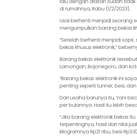
lalu dengan alasan sudah tidak in
di rumahnya, Rabu (1/2/2023).
Usai berhenti menjadi seorang so
mengumpulkan barang bekas khu
“Setelah berhenti menjadi sopir,
bekas khusus elektronik,” bebern
Barang bekas elektronik tersebut
Lamongan, Bojonegoro, dan kot
“Barang bekas elektronik ini sa
penting seperti tunner, besi, dan
Dari usaha barunya itu, Yani bi
per bulannya. Hasil itu lebih be
“Jika barang elektronik bekas i
terpentingnya, hasil dari nilai ju
kilogramnya Rp21 ribu, besi Rp3.10