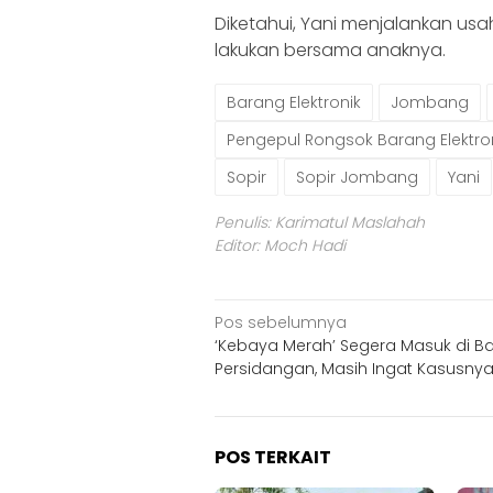
Diketahui, Yani menjalankan usah
lakukan bersama anaknya.
Barang Elektronik
Jombang
Pengepul Rongsok Barang Elektro
Sopir
Sopir Jombang
Yani
Penulis: Karimatul Maslahah
Editor: Moch Hadi
Navigasi
Pos sebelumnya
‘Kebaya Merah’ Segera Masuk di B
pos
Persidangan, Masih Ingat Kasusny
POS TERKAIT