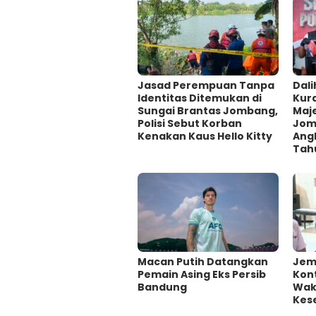
Jasad Perempuan Tanpa
Dali
Identitas Ditemukan di
Kur
Sungai Brantas Jombang,
Maje
Polisi Sebut Korban
Jom
Kenakan Kaus Hello Kitty
Ang
Tah
Macan Putih Datangkan
Jem
Pemain Asing Eks Persib
Kont
Bandung
Wakt
Kes