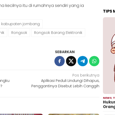
a kecilnya itu di rumahnya sendiri yang ia
TIPS
kabupaten jombang
nik
Rongsok
Rongsok Barang Elektronik
SEBARKAN
Pos berikutnya
angku
Aplikasi Peduli Lindungi Dihapus,
a?
Penggantinya Disebut Lebih Canggih
NEWS
,
T
Hukum
Oran