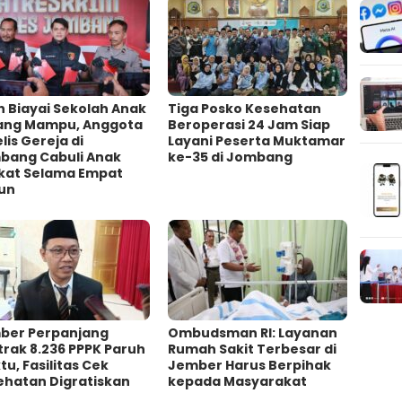
h Biayai Sekolah Anak
Tiga Posko Kesehatan
ang Mampu, Anggota
Beroperasi 24 Jam Siap
lis Gereja di
Layani Peserta Muktamar
bang Cabuli Anak
ke-35 di Jombang
kat Selama Empat
un
ber Perpanjang
Ombudsman RI: Layanan
rak 8.236 PPPK Paruh
Rumah Sakit Terbesar di
u, Fasilitas Cek
Jember Harus Berpihak
ehatan Digratiskan
kepada Masyarakat