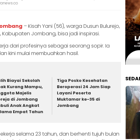
aranews.co
Jombang
– Kisah Yani (56), warga Dusun Bulurejo,
 Kabupaten Jombang, bisa jadi inspirasi.
erja dari profesinya sebagai seorang sopir. Ia
an kini mulai membuahkan hasil.
SEDA
lih Biayai Sekolah
Tiga Posko Kesehatan
ak Kurang Mampu,
Beroperasi 24 Jam Siap
ggota Majelis
Layani Peserta
reja di Jombang
Muktamar ke-35 di
buli Anak Angkat
Jombang
lama Empat Tahun
ekerja selama 23 tahun, dan berhenti tujuh bulan