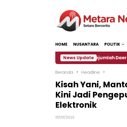
Loncat
ke
konten
HOME
NUSANTARA
POLITIK
n ‎
Dampak El Nino, Sejumlah Daerah di Jember Al
News Update
Beranda
Headline
Kisah Yani, Man
Kini Jadi Pengep
Elektronik
01/03/2023