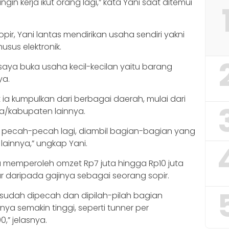
gin kerja ikut orang lagi,” kata Yani saat ditemui
pir, Yani lantas mendirikan usaha sendiri yakni
sus elektronik.
 saya buka usaha kecil-kecilan yaitu barang
ya.
 ia kumpulkan dari berbagai daerah, mulai dari
a/kabupaten lainnya.
ya pecah-pecah lagi, diambil bagian-bagian yang
 lainnya,” ungkap Yani.
sa memperoleh omzet Rp7 juta hingga Rp10 juta
sar daripada gajinya sebagai seorang sopir.
tu sudah dipecah dan dipilah-pilah bagian
alnya semakin tinggi, seperti tunner per
0,” jelasnya.