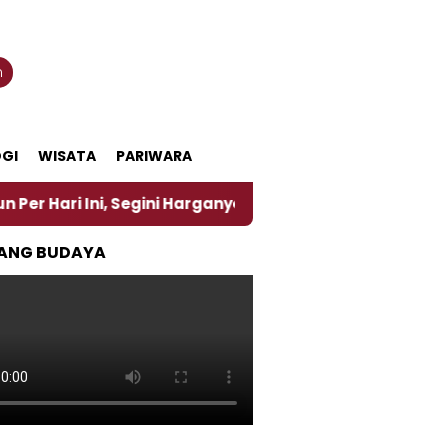
n
GI
WISATA
PARIWARA
 Segini Harganya
‎Nasirun Maestro Lukis Pemadu T
ANG BUDAYA