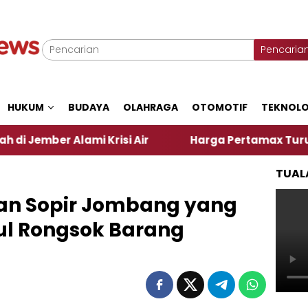
Pencaria
HUKUM
BUDAYA
OLAHRAGA
OTOMOTIF
TEKNOLO
ami Krisi Air
Harga Pertamax Turun Per Hari Ini,
TUAL
tan Sopir Jombang yang
ul Rongsok Barang