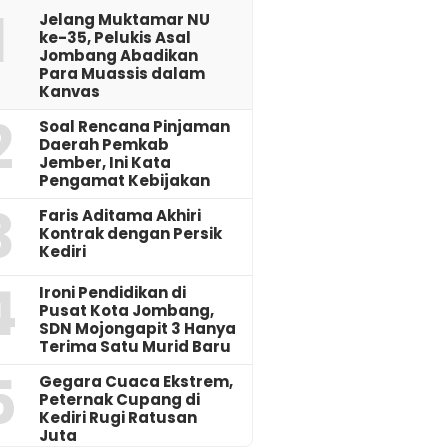
1
Jelang Muktamar NU
ke-35, Pelukis Asal
Jombang Abadikan
Para Muassis dalam
Kanvas
2
‎Soal Rencana Pinjaman
Daerah Pemkab
Jember, Ini Kata
Pengamat Kebijakan ‎
3
Faris Aditama Akhiri
Kontrak dengan Persik
Kediri
4
Ironi Pendidikan di
Pusat Kota Jombang,
SDN Mojongapit 3 Hanya
Terima Satu Murid Baru
5
‎Gegara Cuaca Ekstrem,
Peternak Cupang di
Kediri Rugi Ratusan
Juta