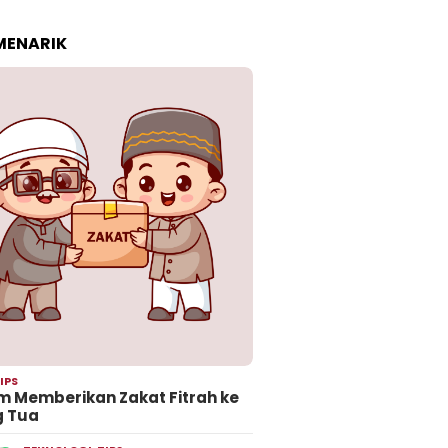
 MENARIK
IPS
 Memberikan Zakat Fitrah ke
g Tua