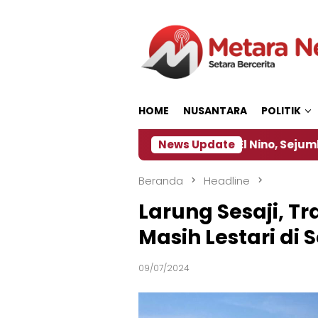
Loncat
ke
konten
HOME
NUSANTARA
POLITIK
ebijakan ‎
Dampak El Nino, Sejumlah Daerah di J
News Update
Beranda
Headline
Larung Sesaji, T
Masih Lestari di 
09/07/2024