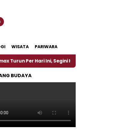
n
GI
WISATA
PARIWARA
ari Ini, Segini Harganya
‎Nasirun Maestro Lukis 
ANG BUDAYA