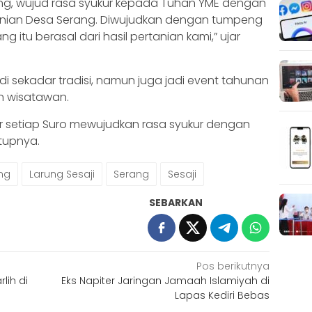
rang, wujud rasa syukur kepada Tuhan YME dengan
tanian Desa Serang. Diwujudkan dengan tumpeng
itu berasal dari hasil pertanian kami,” ujar
adi sekadar tradisi, namun juga jadi event tahunan
n wisatawan.
uhur setiap Suro mewujudkan rasa syukur dengan
utupnya.
ng
Larung Sesaji
Serang
Sesaji
SEBARKAN
Pos berikutnya
lih di
Eks Napiter Jaringan Jamaah Islamiyah di
Lapas Kediri Bebas