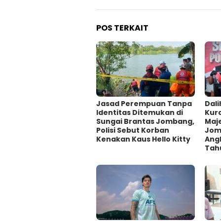
POS TERKAIT
Jasad Perempuan Tanpa
Dali
Identitas Ditemukan di
Kur
Sungai Brantas Jombang,
Maje
Polisi Sebut Korban
Jom
Kenakan Kaus Hello Kitty
Ang
Tah