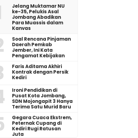
1
Jelang Muktamar NU
ke-35, Pelukis Asal
Jombang Abadikan
Para Muassis dalam
Kanvas
2
‎Soal Rencana Pinjaman
Daerah Pemkab
Jember, Ini Kata
Pengamat Kebijakan ‎
3
Faris Aditama Akhiri
Kontrak dengan Persik
Kediri
4
Ironi Pendidikan di
Pusat Kota Jombang,
SDN Mojongapit 3 Hanya
Terima Satu Murid Baru
5
‎Gegara Cuaca Ekstrem,
Peternak Cupang di
Kediri Rugi Ratusan
Juta