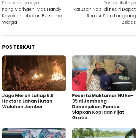
Navigasi
Pos sebelumnya
Pos berikutnya
Kang Marhaen-Mas Handy
Ratusan Napi di Kediri Dapat
pos
Rayakan Lebaran Bersama
Remisi, Satu Langsung
Warga
Bebas
POS TERKAIT
Jago Merah Lahap 6,5
Peserta Muktamar NU ke-
Hektare Lahan Hutan
35 di Jombang
Wuluhan Jember
Dimanjakan, Panitia
Siapkan Kopi dan Pijat
Gratis