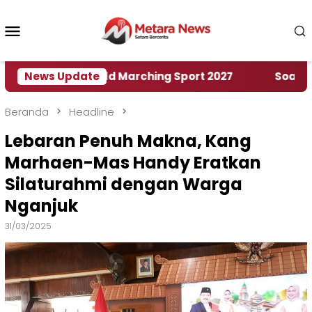
Loncat
ke
Menu
konten
Mobile
umah World Marching Sport 2027
News Update
‎Soal Rencana 
Beranda
Headline
Lebaran Penuh Makna, Kang
Marhaen-Mas Handy Eratkan
Silaturahmi dengan Warga
Nganjuk
31/03/2025