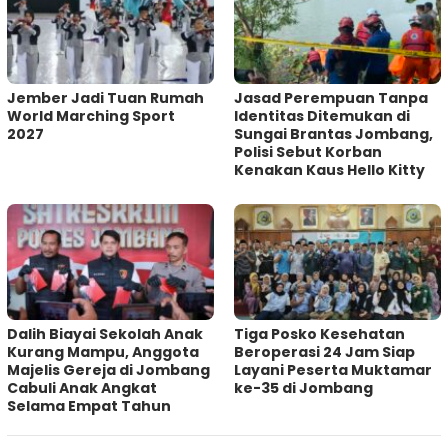
Jember Jadi Tuan Rumah
Jasad Perempuan Tanpa
World Marching Sport
Identitas Ditemukan di
2027
Sungai Brantas Jombang,
Polisi Sebut Korban
Kenakan Kaus Hello Kitty
Dalih Biayai Sekolah Anak
Tiga Posko Kesehatan
Kurang Mampu, Anggota
Beroperasi 24 Jam Siap
Majelis Gereja di Jombang
Layani Peserta Muktamar
Cabuli Anak Angkat
ke-35 di Jombang
Selama Empat Tahun