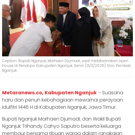
Caption: Bupati Nganjuk, Marhaen Djumadi, saat melaksanakan open
house di Pendopo Kabupaten Nganjuk, Senin (31/3/2025). Doc: Pemkab
Nganjuk
Metaranews.co
,
Kabupaten Nganjuk
– Suasana
haru dan penuh kebahagiaan mewarnai perayaan
Idulfitri 1446 H di Kabupaten Nganjuk, Jawa Timur.
Bupati Nganjuk Marhaen Djumadi, dan Wakil Bupati
Nganjuk Trihandy Cahyo Saputro beserta keluarga
membaur bersama ribuan warga dalam rangkaian