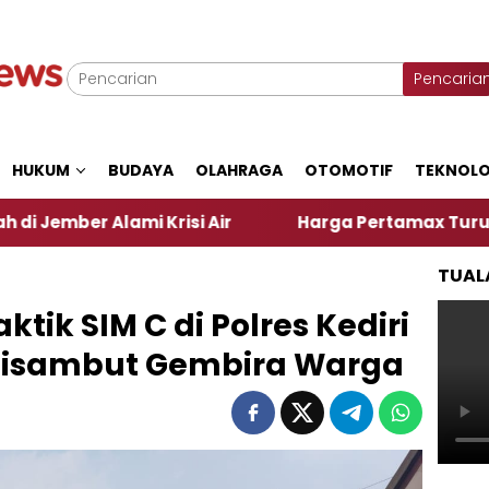
Pencaria
HUKUM
BUDAYA
OLAHRAGA
OTOMOTIF
TEKNOLO
ami Krisi Air
Harga Pertamax Turun Per Hari Ini,
TUAL
ktik SIM C di Polres Kediri
, Disambut Gembira Warga