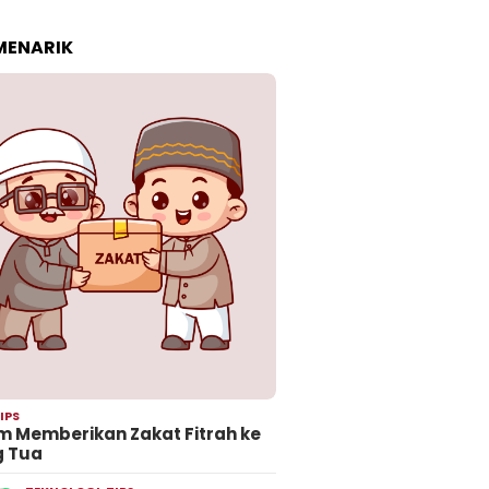
 MENARIK
IPS
 Memberikan Zakat Fitrah ke
g Tua