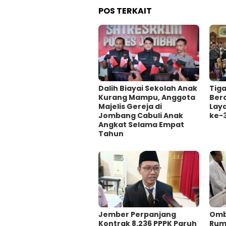
POS TERKAIT
Dalih Biayai Sekolah Anak
Tig
Kurang Mampu, Anggota
Ber
Majelis Gereja di
Lay
Jombang Cabuli Anak
ke-
Angkat Selama Empat
Tahun
Jember Perpanjang
Omb
Kontrak 8.236 PPPK Paruh
Ruma