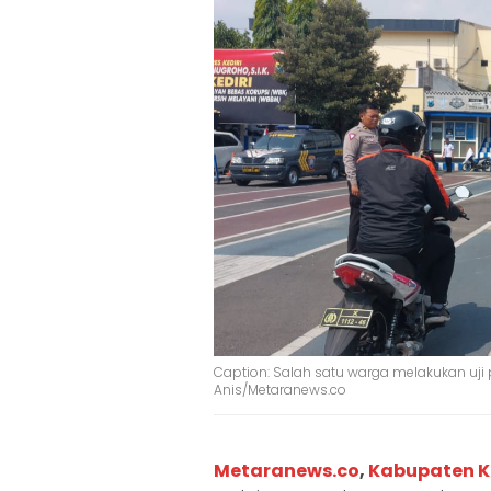
Caption: Salah satu warga melakukan uji pr
Anis/Metaranews.co
Metaranews.co
,
Kabupaten K