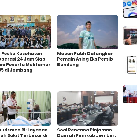
a Posko Kesehatan
Macan Putih Datangkan
operasi 24 Jam Siap
Pemain Asing Eks Persib
ani Peserta Muktamar
Bandung
35 di Jombang
udsman RI: Layanan
‎Soal Rencana Pinjaman
h Sakit Terbesar di
Daerah Pemkab Jember,