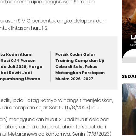
rkait skema ujian pengurusan Surat Izin
gurusan SIM C berbentuk angka delapan, dan
tuk lintasan huruf S.
ta Kediri Alami
Persik Kediri Gelar
flasi 0,14 Persen
Training Camp dan Uji
da Juli 2026, Harga
Coba di Solo, Fokus
bai Rawit Jadi
Matangkan Persiapan
SEDA
enyumbang Utama
Musim 2026-2027
Kediri, Ipda Tatag Satriyo Winangsit menjelaskan,
ai diterapkan sejak Sabtu (5/8/2023) lalu.
ujian) menggunakan huruf S. Jadi huruf delapan
unakan, karena ada perubahan tersebut dari
emui Metaranews.co kantornya, Senin (7/8/2023).