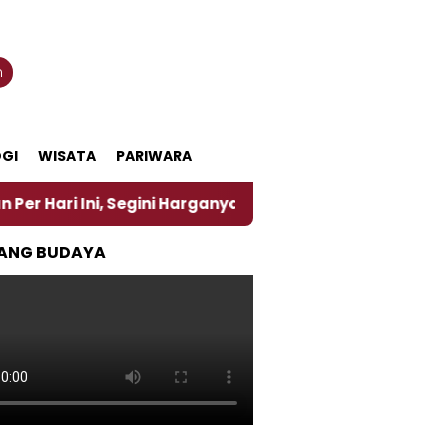
n
GI
WISATA
PARIWARA
 Segini Harganya
‎Nasirun Maestro Lukis Pemadu T
ANG BUDAYA