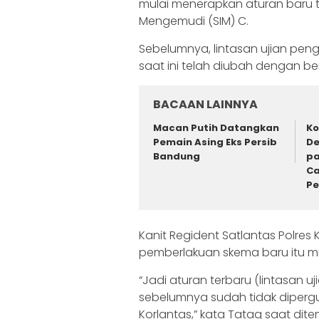
mulai menerapkan aturan baru te
Mengemudi (SIM) C.
Sebelumnya, lintasan ujian pen
saat ini telah diubah dengan ben
BACAAN LAINNYA
Macan Putih Datangkan
Ko
Pemain Asing Eks Persib
De
Bandung
pa
Ca
P
Kanit Regident Satlantas Polres 
pemberlakuan skema baru itu mul
“Jadi aturan terbaru (lintasan 
sebelumnya sudah tidak diperg
Korlantas,” kata Tatag saat dit