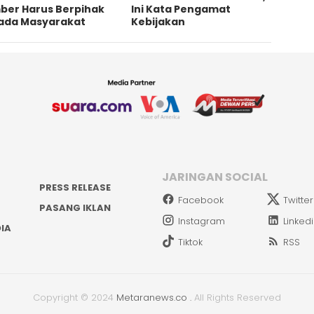
ber Harus Berpihak
Ini Kata Pengamat
ada Masyarakat
Kebijakan ‎
JARINGAN SOCIAL
PRESS RELEASE
Facebook
Twitter
PASANG IKLAN
Instagram
Linked
IA
Tiktok
RSS
Copyright © 2024
Metaranews.co
.
All Rights Reserved