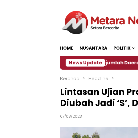
Loncat
ke
konten
HOME
NUSANTARA
POLITIK
n ‎
Dampak El Nino, Sejumlah Daerah di Jember Al
News Update
Beranda
Headline
Lintasan Ujian Pra
Diubah Jadi ‘S’
07/08/2023