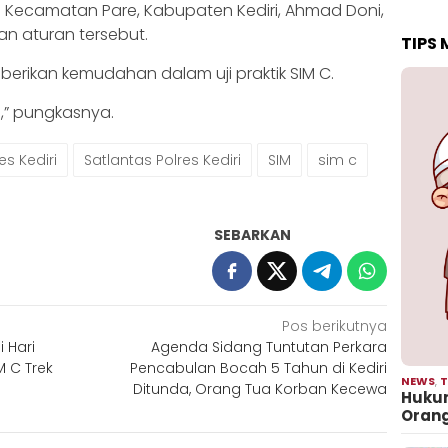
a Kecamatan Pare, Kabupaten Kediri, Ahmad Doni,
 aturan tersebut.
TIPS
rikan kemudahan dalam uji praktik SIM C.
ini,” pungkasnya.
es Kediri
Satlantas Polres Kediri
SIM
sim c
SEBARKAN
Pos berikutnya
i Hari
Agenda Sidang Tuntutan Perkara
M C Trek
Pencabulan Bocah 5 Tahun di Kediri
NEWS
,
T
Ditunda, Orang Tua Korban Kecewa
Hukum
Oran