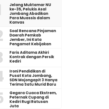
1
Jelang Muktamar NU
ke-35, Pelukis Asal
Jombang Abadikan
Para Muassis dalam
Kanvas
2
‎Soal Rencana Pinjaman
Daerah Pemkab
Jember, Ini Kata
Pengamat Kebijakan ‎
3
Faris Aditama Akhiri
Kontrak dengan Persik
Kediri
4
Ironi Pendidikan di
Pusat Kota Jombang,
SDN Mojongapit 3 Hanya
Terima Satu Murid Baru
5
‎Gegara Cuaca Ekstrem,
Peternak Cupang di
Kediri Rugi Ratusan
Juta