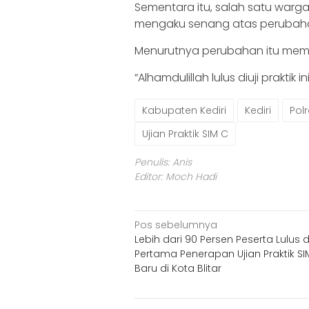
Sementara itu, salah satu warg
mengaku senang atas perubahan
Menurutnya perubahan itu membe
“Alhamdulillah lulus diuji praktik 
Kabupaten Kediri
Kediri
Polr
Ujian Praktik SIM C
Penulis: Anis
Editor: Moch Hadi
Navigasi
Pos sebelumnya
Lebih dari 90 Persen Peserta Lulus d
pos
Pertama Penerapan Ujian Praktik SI
Baru di Kota Blitar