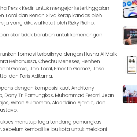
ha Persik Kediri untuk mengejar ketertinggalan
n Toral dan Renan Silva kerap kandas oleh
ija yang dikawal ketat oleh Rizky Ridho.
papan skor tidak berubah untuk kemenangan
nurunkan formasi terbaiknya dengan Husna Al Malik
Hamra Hehanussa, Chechu Meneses, Henhen
anol García, Jon Toral, Ernesto Gómez, Jose
tto, dan Faris Aditama.
spons dengan komposisi kuat Andritany
dho, Dony Tri Pamungkas, Muhammad Ferarri, Jean
jos, Witan Sulaeman, Alaeddine Ajaraie, dan
ustavo.
rta sukses menutup laga tandang pamungkas
sebelum kembali ke ibu kota untuk melakoni