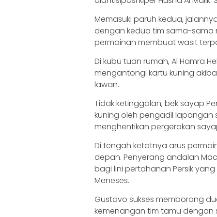
diantisipasi kiper Husna Al Mali
Memasuki paruh kedua, jalannya
dengan kedua tim sama-sama m
permainan membuat wasit terpa
Di kubu tuan rumah, Al Hamra H
mengantongi kartu kuning akib
lawan.
Tidak ketinggalan, bek sayap Per
kuning oleh pengadil lapangan 
menghentikan pergerakan sayap 
Di tengah ketatnya arus permainan,
depan. Penyerang andalan Mac
bagi lini pertahanan Persik ya
Meneses.
Gustavo sukses memborong dua 
kemenangan tim tamu dengan sko