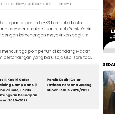
di Stadion Brawijaya Kota Kediri. Doc: Istimewa
Laga panas pekan ke-33 kompetisi kasta
 yang mempertemukan tuan rumah Persik Kediri
hir dengan kemenangan meyakinkan bagi tim
 mencuri tiga poin penuh di kandang Macan
am pertandingan yang baru saja usai sore tadi.
SEDA
rsik Kediri Gelar
Persik Kediri Gelar
aining Camp dan Uji
Latihan Perdana Jelang
ba di Solo, Fokus
Super Leaue 2026/2027
tangkan Persiapan
sim 2026-2027