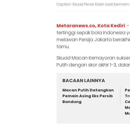
Caption: Skuad Persik Kediri saat bermain 
Metaranews.co
,
Kota Kediri
– 
tertinggi sepak bola Indonesia
melawan Persija Jakarta berak
tamu.
Skuad Macan Kemayoran sukses
Putih dengan skor akhir 1-3, dal
BACAAN LAINNYA
Macan Putih Datangkan
Pe
Pemain Asing Eks Persib
Tr
Bandung
Co
Ma
Mu