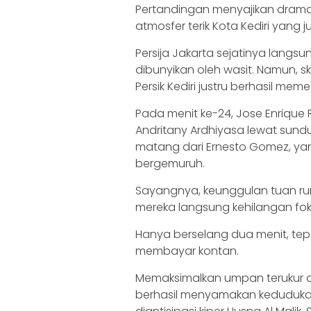
Pertandingan menyajikan drama j
atmosfer terik Kota Kediri yang 
Persija Jakarta sejatinya langs
dibunyikan oleh wasit. Namun, 
Persik Kediri justru berhasil me
Pada menit ke-24, Jose Enrique
Andritany Ardhiyasa lewat sun
matang dari Ernesto Gomez, ya
bergemuruh.
Sayangnya, keunggulan tuan rum
mereka langsung kehilangan fok
Hanya berselang dua menit, tep
membayar kontan.
Memaksimalkan umpan terukur da
berhasil menyamakan kedudukan