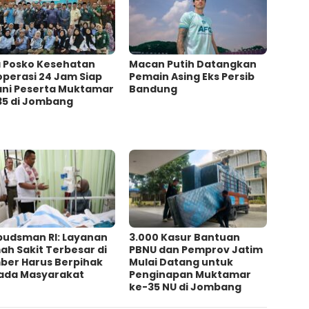
a Posko Kesehatan
Macan Putih Datangkan
operasi 24 Jam Siap
Pemain Asing Eks Persib
ani Peserta Muktamar
Bandung
35 di Jombang
udsman RI: Layanan
3.000 Kasur Bantuan
h Sakit Terbesar di
PBNU dan Pemprov Jatim
ber Harus Berpihak
Mulai Datang untuk
ada Masyarakat
Penginapan Muktamar
ke-35 NU di Jombang