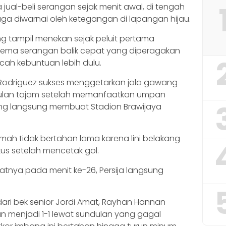
ual-beli serangan sejak menit awal, di tengah
juga diwarnai oleh ketegangan di lapangan hijau.
ung tampil menekan sejak peluit pertama
skema serangan balik cepat yang diperagakan
mecah kebuntuan lebih dulu.
 Rodriguez sukses menggetarkan jala gawang
dulan tajam setelah memanfaatkan umpan
ng langsung membuat Stadion Brawijaya
ah tidak bertahan lama karena lini belakang
us setelah mencetak gol.
atnya pada menit ke-26, Persija langsung
ri bek senior Jordi Amat, Rayhan Hannan
 menjadi 1-1 lewat sundulan yang gagal