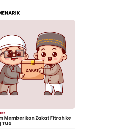
 MENARIK
IPS
 Memberikan Zakat Fitrah ke
g Tua