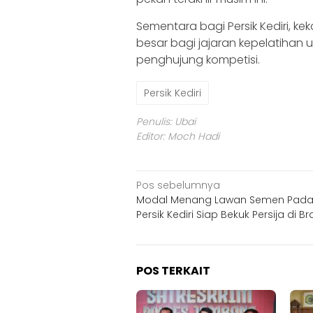
Sementara bagi Persik Kediri, ke
besar bagi jajaran kepelatihan u
penghujung kompetisi.
Persik Kediri
Penulis: Ubai
Editor: Moch Hadi
Navigasi
Pos sebelumnya
Modal Menang Lawan Semen Pada
pos
Persik Kediri Siap Bekuk Persija di B
POS TERKAIT