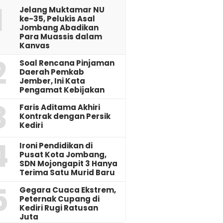
1
Jelang Muktamar NU
ke-35, Pelukis Asal
Jombang Abadikan
Para Muassis dalam
Kanvas
2
‎Soal Rencana Pinjaman
Daerah Pemkab
Jember, Ini Kata
Pengamat Kebijakan ‎
3
Faris Aditama Akhiri
Kontrak dengan Persik
Kediri
4
Ironi Pendidikan di
Pusat Kota Jombang,
SDN Mojongapit 3 Hanya
Terima Satu Murid Baru
5
‎Gegara Cuaca Ekstrem,
Peternak Cupang di
Kediri Rugi Ratusan
Juta