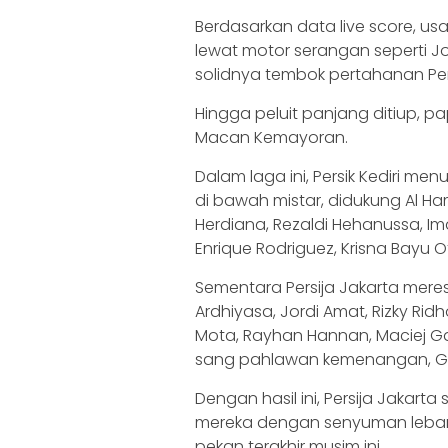
Berdasarkan data live score, usa
lewat motor serangan seperti Jo
solidnya tembok pertahanan Pers
Hingga peluit panjang ditiup, 
Macan Kemayoran.
Dalam laga ini, Persik Kediri me
di bawah mistar, didukung Al 
Herdiana, Rezaldi Hehanussa, Im
Enrique Rodriguez, Krisna Bayu O
Sementara Persija Jakarta mere
Ardhiyasa, Jordi Amat, Rizky Ri
Mota, Rayhan Hannan, Maciej Ga
sang pahlawan kemenangan, G
Dengan hasil ini, Persija Jaka
mereka dengan senyuman lebar, 
pekan terakhir musim ini.