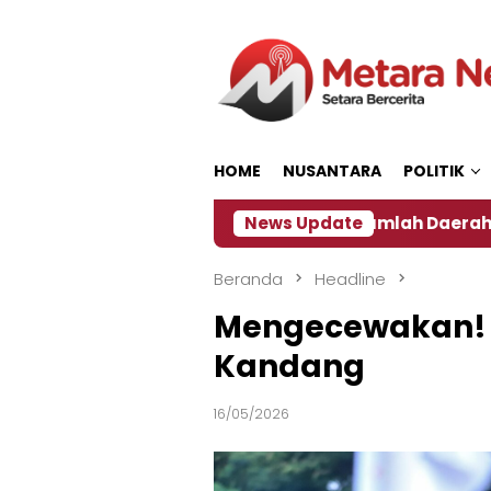
Loncat
ke
konten
HOME
NUSANTARA
POLITIK
Dampak El Nino, Sejumlah Daerah di Jember Alami K
News Update
Beranda
Headline
Mengecewakan! Pe
Kandang
16/05/2026