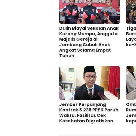
Dalih Biayai Sekolah Anak
Tig
Kurang Mampu, Anggota
Ber
Majelis Gereja di
Lay
Jombang Cabuli Anak
ke-
Angkat Selama Empat
Tahun
Jember Perpanjang
Omb
Kontrak 8.236 PPPK Paruh
Ruma
Waktu, Fasilitas Cek
Jem
Kesehatan Digratiskan
kep