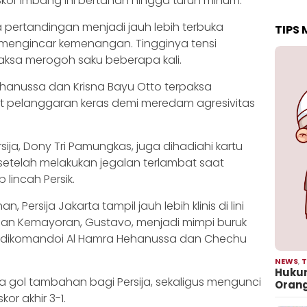
k. Skor imbang ini bertahan hingga turun minum.
 pertandingan menjadi jauh lebih terbuka
TIPS
engincar kemenangan. Tingginya tensi
ksa merogoh saku beberapa kali.
ehanussa dan Krisna Bayu Otto terpaksa
at pelanggaran keras demi meredam agresivitas
sija, Dony Tri Pamungkas, juga dihadiahi kartu
setelah melakukan jegalan terlambat saat
lincah Persik.
 Persija Jakarta tampil jauh lebih klinis di lini
an Kemayoran, Gustavo, menjadi mimpi buruk
ng dikomandoi Al Hamra Hehanussa dan Chechu
NEWS
,
T
Hukum
gol tambahan bagi Persija, sekaligus mengunci
Oran
r akhir 3-1.