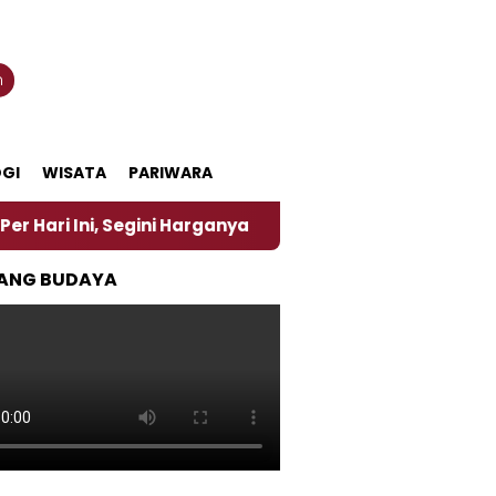
n
GI
WISATA
PARIWARA
ini Harganya
‎Nasirun Maestro Lukis Pemadu Tradis
ANG BUDAYA