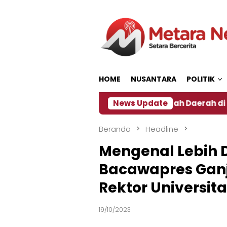
Loncat
ke
konten
HOME
NUSANTARA
POLITIK
Dampak El Nino, Sejumlah Daerah di Jember Alami Kri
News Update
Beranda
Headline
Mengenal Lebih 
Bacawapres Ganj
Rektor Universita
19/10/2023