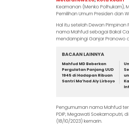
Keamanan (Menko Polhukam), Ma
Pemilihan Umum Presiden dan Waki
Hal itu setelah Dewan Pimpinan
nama Mahfud sebagai Bakal Cal
mendampingi Ganjar Pranowo di
BACAAN LAINNYA
Mahfud MD Beberkan
Un
Pergulatan Panjang UUD
Se
1945 di Hadapan Ribuan
un
Santri Ma’had Aly Lirboyo
Ka
In
Pengumuman nama Mahfud ters
PDIP, Megawati Soekarnoputri, di
(18/10/2023) kemarin.