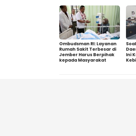
Ombudsman RI: Layanan
‎Soa
Rumah Sakit Terbesar di
Dae
Jember Harus Berpihak
Ini
kepada Masyarakat
Kebi