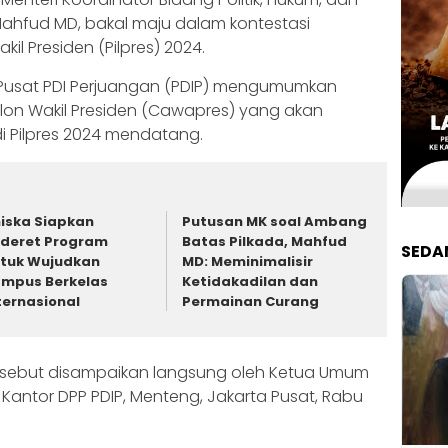
hfud MD, bakal maju dalam kontestasi
l Presiden (Pilpres) 2024.
 Pusat PDI Perjuangan (PDIP) mengumumkan
on Wakil Presiden (Cawapres) yang akan
 Pilpres 2024 mendatang.
iska Siapkan
Putusan MK soal Ambang
deret Program
Batas Pilkada, Mahfud
SEDA
tuk Wujudkan
MD: Meminimalisir
mpus Berkelas
Ketidakadilan dan
ternasional
Permainan Curang
ebut disampaikan langsung oleh Ketua Umum
 Kantor DPP PDIP, Menteng, Jakarta Pusat, Rabu