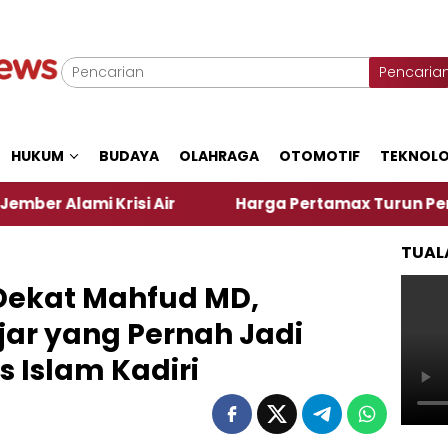
Pencaria
HUKUM
BUDAYA
OLAHRAGA
OTOMOTIF
TEKNOLO
si Air
Harga Pertamax Turun Per Hari Ini, Segini
TUAL
Dekat Mahfud MD,
ar yang Pernah Jadi
s Islam Kadiri