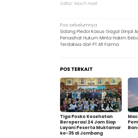
Editor: Moch Hadi
Navigasi
Pos sebelumnya
Sidang Pledoi Kasus Gagal Ginjal A
pos
Penasihat Hukum Minta Hakim Beb
Terdakwa dari PT Afi Farma
POS TERKAIT
Tiga Posko Kesehatan
Mac
Beroperasi 24 Jam Siap
Pema
Layani Peserta Muktamar
Ban
ke-35 di Jombang