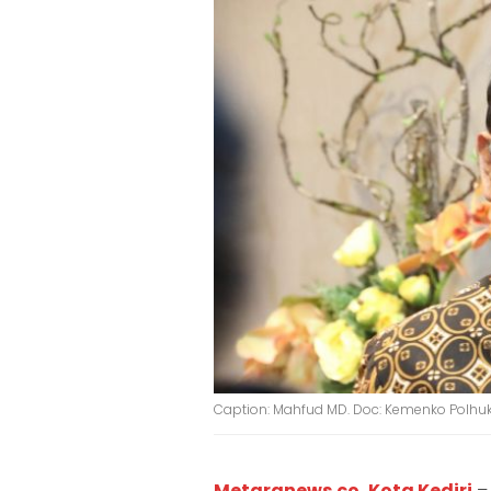
Caption: Mahfud MD. Doc: Kemenko Polh
Metaranews.co
,
Kota Kediri
– 