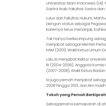
Universitas Islam Indonesia (UII
Sastra Arab Fakultas Sastra da
Lulus dari Fakultas Hukum, Mahf
dengan status sebagai Pegawai Ne
kariernya terus menanjak, bahka
Tak hanya berkecimpung sebaga
menjabat sebagai Menteri Perta
HAM (2001), Wakil Ketua Umum D
Lalu ia menjabat Rektor Universit
RI (2004-2006), Anggota Komisi I 
(2007-2008), Wakil Ketua Badan L
Ia juga pernah menjabat sebag
2008 hingga 2013, dan kini mas
Tokoh yang Pernah Berkiprah 
Sebagaimana pemaparan di at