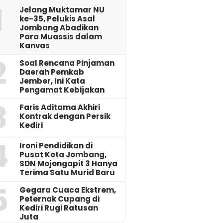
1
Jelang Muktamar NU
ke-35, Pelukis Asal
Jombang Abadikan
Para Muassis dalam
Kanvas
2
‎Soal Rencana Pinjaman
Daerah Pemkab
Jember, Ini Kata
Pengamat Kebijakan ‎
3
Faris Aditama Akhiri
Kontrak dengan Persik
Kediri
4
Ironi Pendidikan di
Pusat Kota Jombang,
SDN Mojongapit 3 Hanya
Terima Satu Murid Baru
5
‎Gegara Cuaca Ekstrem,
Peternak Cupang di
Kediri Rugi Ratusan
Juta