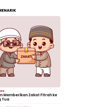
 MENARIK
IPS
 Memberikan Zakat Fitrah ke
g Tua