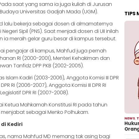
). Pada saat yang sama ia juga kuliah di Jurusan
n Budaya Universitas Gadjah Mada (UGM).
TIPS
ud lalu bekerja sebagai dosen di almamaternya
geri Sipil (PNS). Saat menjadi dosen di UII inilah
n ia meraih gelar guru besar di kampus tersebut.
i pengajar di kampus, Mahfud juga pernah
hanan RI (2000-2001), Menteri Kehakiman dan
ewan Tanfidz DPP PKB (2002-2005).
as Islam Kadiri (2003-2006), Anggota Komisi III DPR
DPR RI (2006-2007), Anggota Komisi III DPR RI
egislatif DPR RI (2007-2008).
ai Ketua Mahkamah Konstitusi RI pada tahun
ih menjabat sebagai Menko Polhukam.
NEWS
,
T
Hukum
di Kediri
Oran
as, nama Mahfud MD memang tak asing bagi