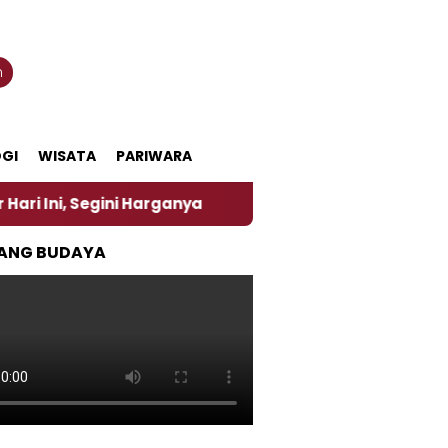
n
GI
WISATA
PARIWARA
 Harganya
‎Nasirun Maestro Lukis Pemadu Tradisi 
ANG BUDAYA