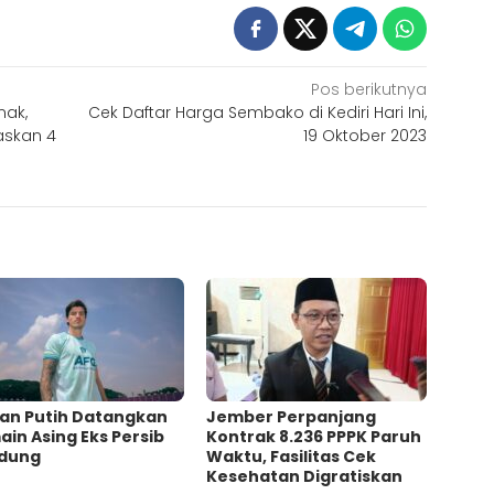
Pos berikutnya
nak,
Cek Daftar Harga Sembako di Kediri Hari Ini,
askan 4
19 Oktober 2023
an Putih Datangkan
Jember Perpanjang
in Asing Eks Persib
Kontrak 8.236 PPPK Paruh
dung
Waktu, Fasilitas Cek
Kesehatan Digratiskan