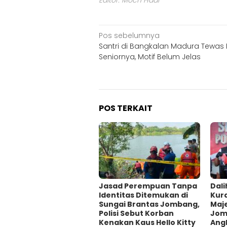
Navigasi
Pos sebelumnya
Santri di Bangkalan Madura Tewas D
pos
Seniornya, Motif Belum Jelas
POS TERKAIT
Jasad Perempuan Tanpa
Dali
Identitas Ditemukan di
Kur
Sungai Brantas Jombang,
Maje
Polisi Sebut Korban
Jom
Kenakan Kaus Hello Kitty
Ang