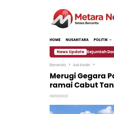
Loncat
ke
konten
HOME
NUSANTARA
POLITIK
kan ‎
Dampak El Nino, Sejumlah Daerah di Jember 
News Update
Beranda
Asli Kediri
Merugi Gegara Pa
ramai Cabut Ta
09/03/2023