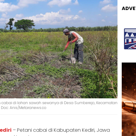
ADVE
 cabai di lahan sawah sewanya di Desa Sumberejo, Kecamatan
. Doc: Anis/Metaranews.co
ediri
– Petani cabai di Kabupaten Kediri, Jawa