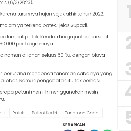
is (6/3/2023).
rena turunnya hujan sejak akhir tahun 2022.
malam ya terkena patek,” jelas Supadi.
erdampak patek. Kendati harga jual cabai saat
Rp50.000 per kilogramnya.
inaman di lahan seluas 50 Ru, dengan biaya
elah berusaha mengobati tanaman cabainya yang
i obat. Namun pengobatan itu tak berhasil.
eberapa petani memilih menggunakan mesin
ya.
iri
Patek
Petani Kediri
Tanaman Cabai
SEBARKAN