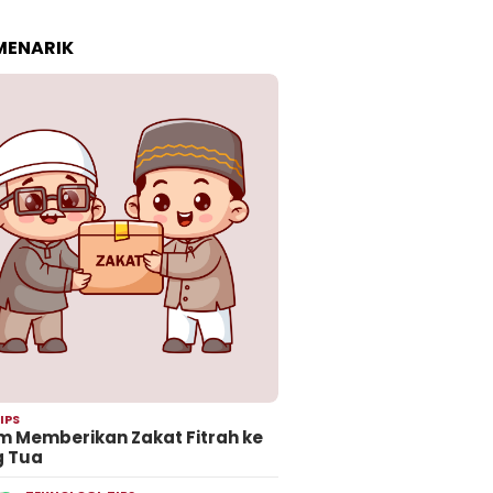
 MENARIK
IPS
 Memberikan Zakat Fitrah ke
g Tua