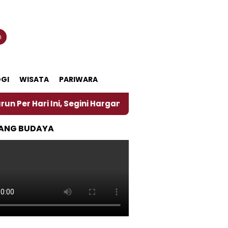
n
GI
WISATA
PARIWARA
i, Segini Harganya
‎Nasirun Maestro Lukis Pemadu
ANG BUDAYA