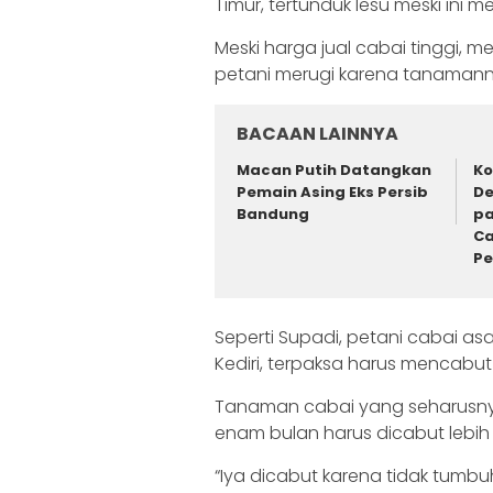
Timur, tertunduk lesu meski ini
Meski harga jual cabai tinggi, 
petani merugi karena tanamann
BACAAN LAINNYA
Macan Putih Datangkan
Ko
Pemain Asing Eks Persib
De
Bandung
pa
Ca
P
Seperti Supadi, petani cabai a
Kediri, terpaksa harus mencabu
Tanaman cabai yang seharusnya 
enam bulan harus dicabut lebih 
“Iya dicabut karena tidak tumbu