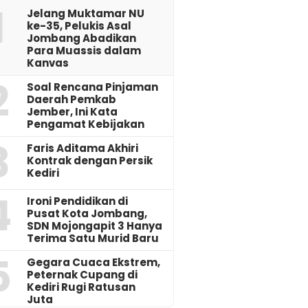
1
Jelang Muktamar NU
ke-35, Pelukis Asal
Jombang Abadikan
Para Muassis dalam
Kanvas
2
‎Soal Rencana Pinjaman
Daerah Pemkab
Jember, Ini Kata
Pengamat Kebijakan ‎
3
Faris Aditama Akhiri
Kontrak dengan Persik
Kediri
4
Ironi Pendidikan di
Pusat Kota Jombang,
SDN Mojongapit 3 Hanya
Terima Satu Murid Baru
5
‎Gegara Cuaca Ekstrem,
Peternak Cupang di
Kediri Rugi Ratusan
Juta