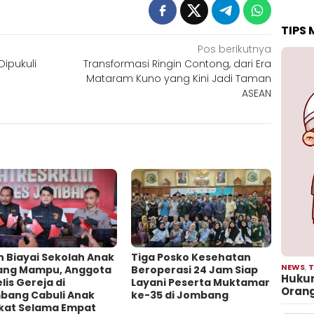
TIPS
Pos berikutnya
ipukuli
Transformasi Ringin Contong, dari Era
Mataram Kuno yang Kini Jadi Taman
ASEAN
h Biayai Sekolah Anak
Tiga Posko Kesehatan
NEWS
,
T
ang Mampu, Anggota
Beroperasi 24 Jam Siap
Hukum
lis Gereja di
Layani Peserta Muktamar
Oran
bang Cabuli Anak
ke-35 di Jombang
kat Selama Empat