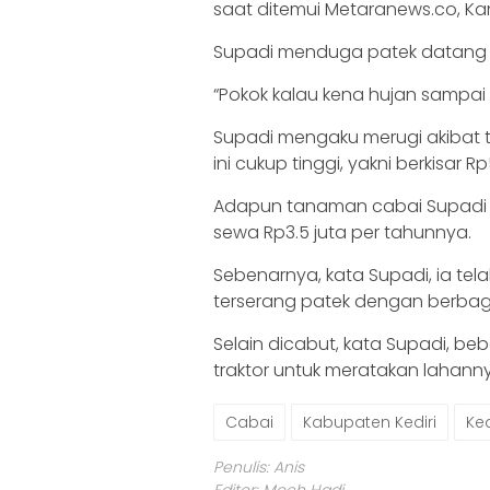
saat ditemui Metaranews.co, Kam
Supadi menduga patek datang ka
“Pokok kalau kena hujan sampai 
Supadi mengaku merugi akibat t
ini cukup tinggi, yakni berkisar 
Adapun tanaman cabai Supadi d
sewa Rp3.5 juta per tahunnya.
Sebenarnya, kata Supadi, ia t
terserang patek dengan berbaga
Selain dicabut, kata Supadi, b
traktor untuk meratakan lahann
Cabai
Kabupaten Kediri
Ked
Penulis: Anis
Editor: Moch Hadi