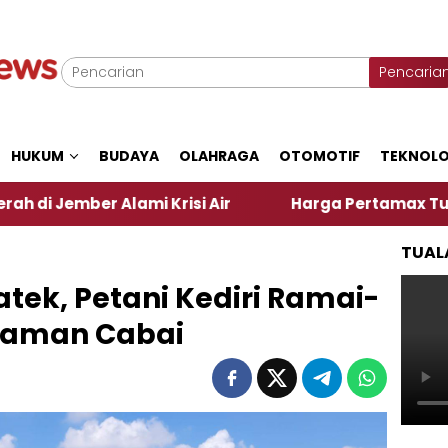
Pencaria
HUKUM
BUDAYA
OLAHRAGA
OTOMOTIF
TEKNOLO
Alami Krisi Air
Harga Pertamax Turun Per Hari In
TUAL
tek, Petani Kediri Ramai-
naman Cabai