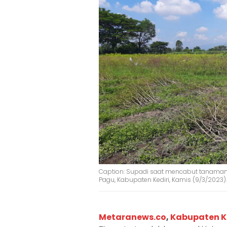
Caption: Supadi saat mencabut tanaman
Pagu, Kabupaten Kediri, Kamis (9/3/2023)
Metaranews.co
,
Kabupaten K