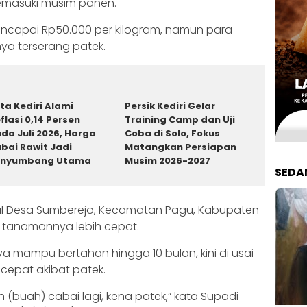
 memasuki musim panen.
mencapai Rp50.000 per kilogram, namun para
ya terserang patek.
ta Kediri Alami
Persik Kediri Gelar
flasi 0,14 Persen
Training Camp dan Uji
da Juli 2026, Harga
Coba di Solo, Fokus
bai Rawit Jadi
Matangkan Persiapan
enyumbang Utama
Musim 2026-2027
SEDA
sal Desa Sumberejo, Kecamatan Pagu, Kabupaten
t tanamannya lebih cepat.
mampu bertahan hingga 10 bulan, kini di usai
cepat akibat patek.
h (buah) cabai lagi, kena patek,” kata Supadi