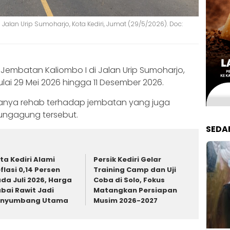
alan Urip Sumoharjo, Kota Kediri, Jumat (29/5/2026). Doc:
Jembatan Kaliombo I di Jalan Urip Sumoharjo,
mulai 29 Mei 2026 hingga 11 Desember 2026.
adanya rehab terhadap jembatan yang juga
ungagung tersebut.
SEDA
ta Kediri Alami
Persik Kediri Gelar
flasi 0,14 Persen
Training Camp dan Uji
da Juli 2026, Harga
Coba di Solo, Fokus
bai Rawit Jadi
Matangkan Persiapan
enyumbang Utama
Musim 2026-2027