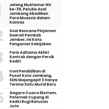
1
Jelang Muktamar NU
ke-35, Pelukis Asal
Jombang Abadikan
Para Muassis dalam
Kanvas
2
‎Soal Rencana Pinjaman
Daerah Pemkab
Jember, Ini Kata
Pengamat Kebijakan ‎
3
Faris Aditama Akhiri
Kontrak dengan Persik
Kediri
4
Ironi Pendidikan di
Pusat Kota Jombang,
SDN Mojongapit 3 Hanya
Terima Satu Murid Baru
5
‎Gegara Cuaca Ekstrem,
Peternak Cupang di
Kediri Rugi Ratusan
Juta