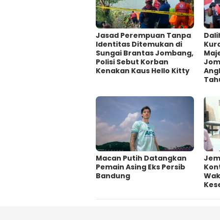
Jasad Perempuan Tanpa
Dali
Identitas Ditemukan di
Kur
Sungai Brantas Jombang,
Maje
Polisi Sebut Korban
Jom
Kenakan Kaus Hello Kitty
Ang
Tah
Macan Putih Datangkan
Jem
Pemain Asing Eks Persib
Kont
Bandung
Wakt
Kes