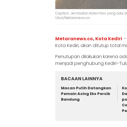
Caption: Jembatan Kaliombo yang ada di J
Ubai/Metaranews.co
‎Metaranews.co
,
Kota Kediri
– 
Kota Kediri, akan ditutup total 
‎‎Penutupan dilakukan karena 
menjadi penghubung Kediri–Tul
BACAAN LAINNYA
Macan Putih Datangkan
Ko
Pemain Asing Eks Persib
De
Bandung
pa
Ca
P