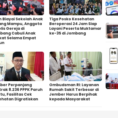
h Biayai Sekolah Anak
Tiga Posko Kesehatan
ang Mampu, Anggota
Beroperasi 24 Jam Siap
lis Gereja di
Layani Peserta Muktamar
bang Cabuli Anak
ke-35 di Jombang
kat Selama Empat
un
ber Perpanjang
Ombudsman RI: Layanan
rak 8.236 PPPK Paruh
Rumah Sakit Terbesar di
u, Fasilitas Cek
Jember Harus Berpihak
ehatan Digratiskan
kepada Masyarakat