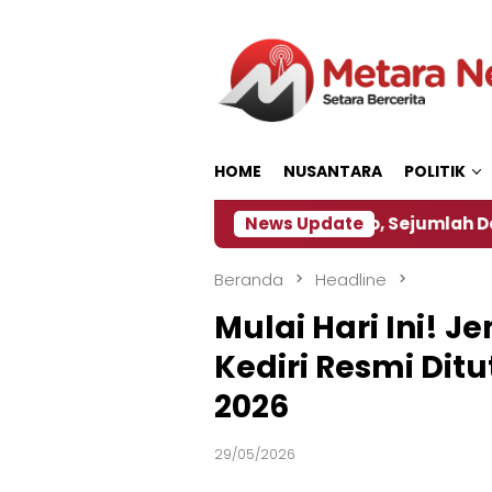
Loncat
ke
konten
HOME
NUSANTARA
POLITIK
ebijakan ‎
Dampak El Nino, Sejumlah Daerah di Je
News Update
Beranda
Headline
Mulai Hari Ini! 
Kediri Resmi Dit
2026
29/05/2026