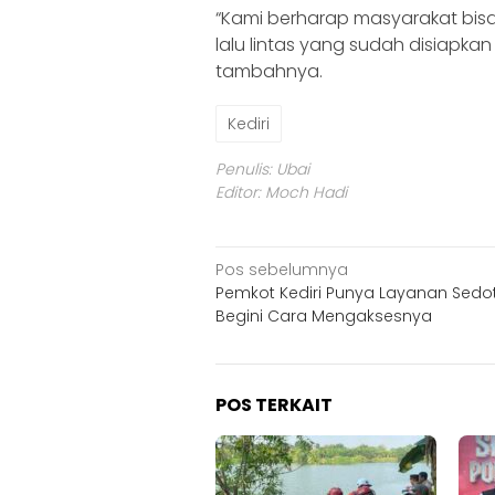
‎‎“Kami berharap masyarakat bis
lalu lintas yang sudah disiapka
tambahnya.
Kediri
Penulis: Ubai
Editor: Moch Hadi
Navigasi
Pos sebelumnya
Pemkot Kediri Punya Layanan Sedot 
pos
Begini Cara Mengaksesnya
POS TERKAIT