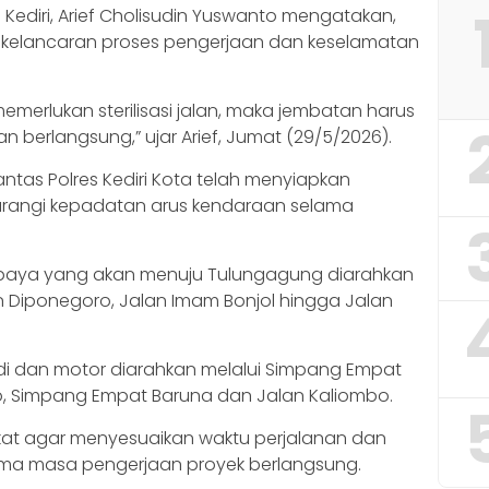
Kediri, Arief Cholisudin Yuswanto mengatakan,
i kelancaran proses pengerjaan dan keselamatan
memerlukan sterilisasi jalan, maka jembatan harus
 berlangsung,” ujar Arief, Jumat (29/5/2026).
antas Polres Kediri Kota telah menyiapkan
gurangi kepadatan arus kendaraan selama
rabaya yang akan menuju Tulungagung diarahkan
an Diponegoro, Jalan Imam Bonjol hingga Jalan
badi dan motor diarahkan melalui Simpang Empat
so, Simpang Empat Baruna dan Jalan Kaliombo.
kat agar menyesuaikan waktu perjalanan dan
ma masa pengerjaan proyek berlangsung.