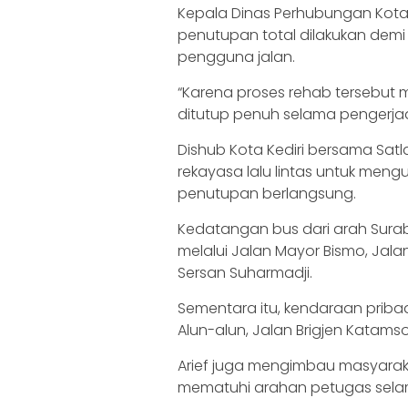
‎Kepala Dinas Perhubungan Kota 
penutupan total dilakukan dem
pengguna jalan.
‎“Karena proses rehab tersebut 
ditutup penuh selama pengerjaan
‎Dishub Kota Kediri bersama Satl
rekayasa lalu lintas untuk men
penutupan berlangsung.
‎‎Kedatangan bus dari arah Su
melalui Jalan Mayor Bismo, Jal
Sersan Suharmadji.
‎‎Sementara itu, kendaraan pri
Alun-alun, Jalan Brigjen Katam
‎‎Arief juga mengimbau masyara
mematuhi arahan petugas sela