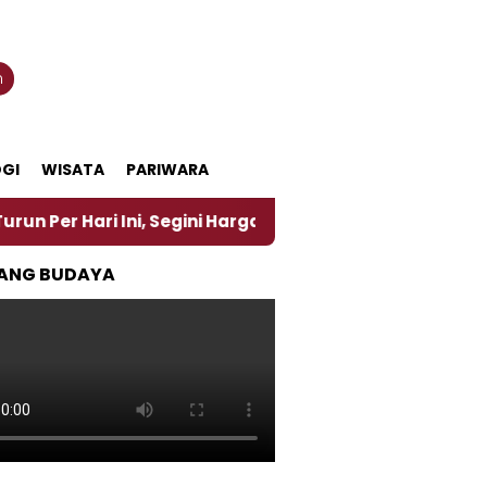
n
GI
WISATA
PARIWARA
ri Ini, Segini Harganya
‎Nasirun Maestro Lukis P
ANG BUDAYA