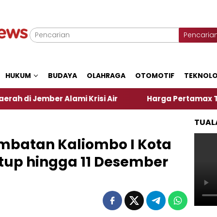
Pencaria
HUKUM
BUDAYA
OLAHRAGA
OTOMOTIF
TEKNOLO
mber Alami Krisi Air
Harga Pertamax Turun Per Ha
TUAL
Jembatan Kaliombo I Kota
utup hingga 11 Desember