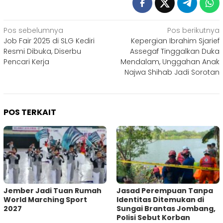
Navigasi
Pos sebelumnya
Pos berikutnya
Job Fair 2025 di SLG Kediri
Kepergian Ibrahim Sjarief
pos
Resmi Dibuka, Diserbu
Assegaf Tinggalkan Duka
Pencari Kerja
Mendalam, Unggahan Anak
Najwa Shihab Jadi Sorotan
POS TERKAIT
Jember Jadi Tuan Rumah
Jasad Perempuan Tanpa
World Marching Sport
Identitas Ditemukan di
2027
Sungai Brantas Jombang,
Polisi Sebut Korban