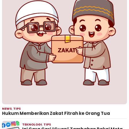
NEWS
,
TIPS
Hukum Memberikan Zakat Fitrah ke Orang Tua
TEKNOLOGI
,
TIPS