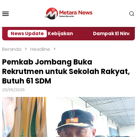
Loncat
ke
Menu
konten
Mobile
Pengamat Kebijakan ‎
News Update
Dampak El Nino, Sejumlah D
Beranda
Headline
Pemkab Jombang Buka
Rekrutmen untuk Sekolah Rakyat,
Butuh 61 SDM
20/05/2025