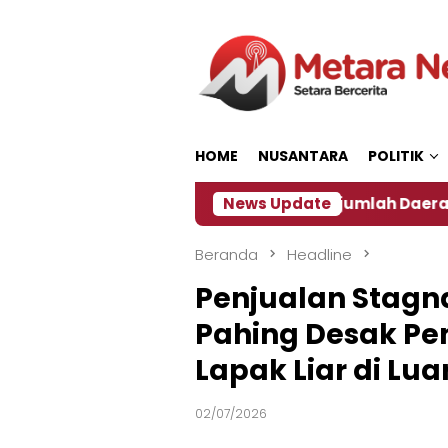
Loncat
ke
konten
HOME
NUSANTARA
POLITIK
 ‎
Dampak El Nino, Sejumlah Daerah di Jember Ala
News Update
Beranda
Headline
Penjualan Stagn
Pahing Desak Pem
Lapak Liar di Lua
02/07/2026