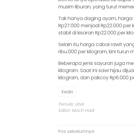
musim liburan, yang turut mem
‎Tak hanya daging ayam, harga
Rp27.000 menjadi Rp22.000 per 
stabil di kisaran Rp22.000 per kil
‎‎Selain itu harga cabai rawit y
ribu.000 per kilogram, kini turun
‎Beberapa jenis sayuran juga m
kilogram. Saat ini sawi hijau diju
kilogram, dan pakcoy Rp6.000 pe
Kediri
Penulis: Ubai
Editor: Moch Hadi
Navigasi
Pos sebelumnya