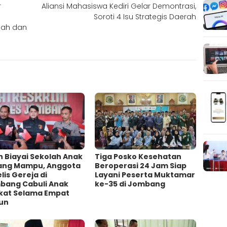
r
Aliansi Mahasiswa Kediri Gelar Demontrasi,
Soroti 4 Isu Strategis Daerah
lah dan
h Biayai Sekolah Anak
Tiga Posko Kesehatan
ang Mampu, Anggota
Beroperasi 24 Jam Siap
lis Gereja di
Layani Peserta Muktamar
bang Cabuli Anak
ke-35 di Jombang
kat Selama Empat
un