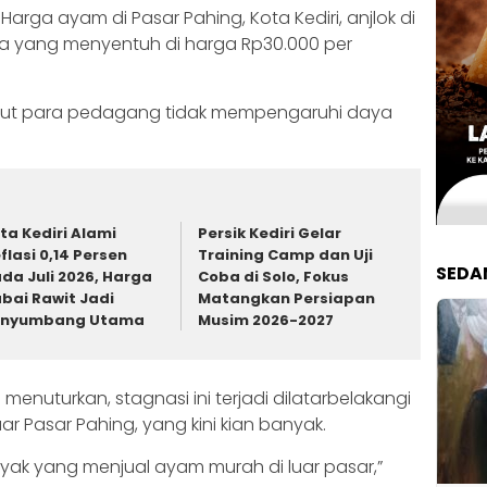
Harga ayam di Pasar Pahing, Kota Kediri, anjlok di
ya yang menyentuh di harga Rp30.000 per
urut para pedagang tidak mempengaruhi daya
ta Kediri Alami
Persik Kediri Gelar
flasi 0,14 Persen
Training Camp dan Uji
SEDA
da Juli 2026, Harga
Coba di Solo, Fokus
bai Rawit Jadi
Matangkan Persiapan
enyumbang Utama
Musim 2026-2027
 menuturkan, stagnasi ini terjadi dilatarbelakangi
 Pasar Pahing, yang kini kian banyak.
anyak yang menjual ayam murah di luar pasar,”