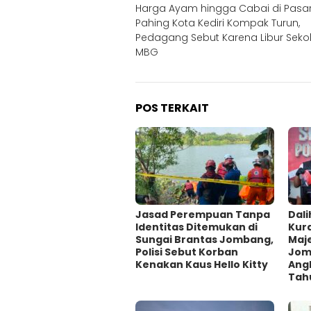
Harga Ayam hingga Cabai di Pasa
pos
Pahing Kota Kediri Kompak Turun,
Pedagang Sebut Karena Libur Seko
MBG
POS TERKAIT
Jasad Perempuan Tanpa
Dali
Identitas Ditemukan di
Kur
Sungai Brantas Jombang,
Maje
Polisi Sebut Korban
Jom
Kenakan Kaus Hello Kitty
Ang
Tah