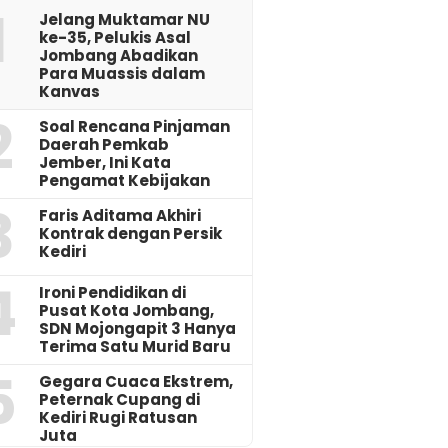
1
Jelang Muktamar NU
ke-35, Pelukis Asal
Jombang Abadikan
Para Muassis dalam
Kanvas
2
‎Soal Rencana Pinjaman
Daerah Pemkab
Jember, Ini Kata
Pengamat Kebijakan ‎
3
Faris Aditama Akhiri
Kontrak dengan Persik
Kediri
4
Ironi Pendidikan di
Pusat Kota Jombang,
SDN Mojongapit 3 Hanya
Terima Satu Murid Baru
5
‎Gegara Cuaca Ekstrem,
Peternak Cupang di
Kediri Rugi Ratusan
Juta