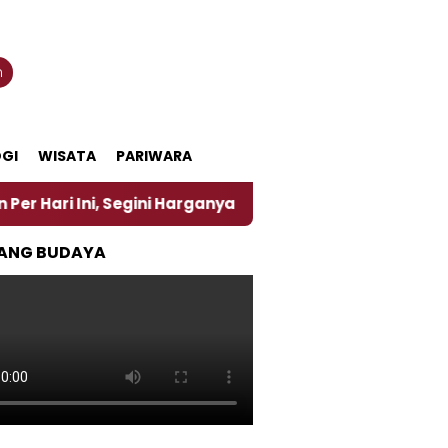
n
GI
WISATA
PARIWARA
 Segini Harganya
‎Nasirun Maestro Lukis Pemadu Tr
ANG BUDAYA