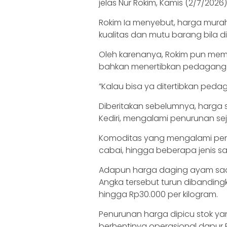
jelas Nur Rokim, Kamis (2/7/2026)
Rokim Ia menyebut, harga murah
kualitas dan mutu barang bila
‎‎Oleh karenanya, Rokim pun me
bahkan menertibkan pedagang y
‎‎”Kalau bisa ya ditertibkan pedag
‎Diberitakan sebelumnya, harga 
Kediri, mengalami penurunan sej
Komoditas yang mengalami penu
cabai, hingga beberapa jenis s
‎Adapun harga daging ayam saat 
Angka tersebut turun dibandingk
hingga Rp30.000 per kilogram.
‎‎Penurunan harga dipicu stok 
berhentinya operasional dapur 