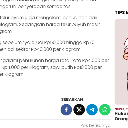
engaruhi penyerapan komoditas.
TIPS
 telur ayam juga mengalami penurunan dari
kilogram. Sedangkan harga telur puyuh masih
ogram.
ang sebelumnya dijual Rp50.000 hingga Rp70
 menjadi sekitar Rp40.000 per kilogram.
engalami penurunan harga rata-rata Rp4.000 per
al Rp4.000 per kilogram, sawi putih Rp10.000 per
r kilogram.
SEBARKAN
NEWS
,
T
Hukum
Oran
Pos berikutnya