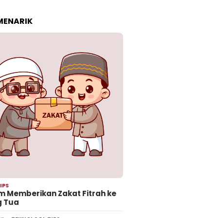
 MENARIK
IPS
 Memberikan Zakat Fitrah ke
g Tua