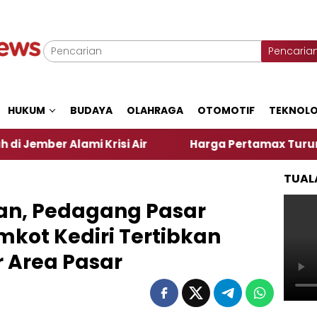
Pencaria
HUKUM
BUDAYA
OLAHRAGA
OTOMOTIF
TEKNOLO
mi Krisi Air
Harga Pertamax Turun Per Hari Ini,
TUAL
an, Pedagang Pasar
kot Kediri Tertibkan
r Area Pasar