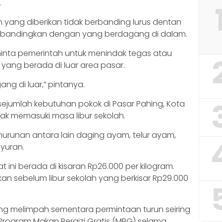
.
 yang diberikan tidak berbanding lurus dentan
 dibandingkan dengan yang berdagang di dalam.
minta pemerintah untuk menindak tegas atau
ang berada di luar area pasar.
ang di luar,” pintanya.
sejumlah kebutuhan pokok di Pasar Pahing, Kota
ak memasuki masa libur sekolah.
runan antara lain daging ayam, telur ayam,
ayuran.
ini berada di kisaran Rp26.000 per kilogram.
an sebelum libur sekolah yang berkisar Rp29.000
yang melimpah sementara permintaan turun seiring
Program Makan Bergizi Gratis (MBG) selama