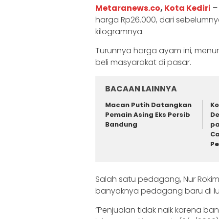
‎Metaranews.co
,
Kota Kediri
– 
harga Rp26.000, dari sebelumn
kilogramnya.
‎Turunnya harga ayam ini, men
beli masyarakat di pasar.
BACAAN LAINNYA
Macan Putih Datangkan
Ko
Pemain Asing Eks Persib
De
Bandung
pa
Ca
P
‎‎Salah satu pedagang, Nur Rokim
banyaknya pedagang baru di luar
‎”Penjualan tidak naik karena b